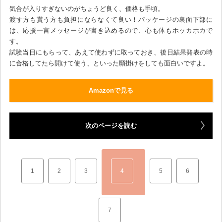
気合が入りすぎないのがちょうど良く、価格も手頃。
渡す方も貰う方も負担にならなくて良い！パッケージの裏面下部に
は、応援一言メッセージが書き込めるので、心も体もホッカホカで
す。
試験当日にもらって、あえて使わずに取っておき、後日結果発表の時
に合格してたら開けて使う、といった願掛けをしても面白いですよ。
Amazonで見る
次のページを読む
1
2
3
4
5
6
7