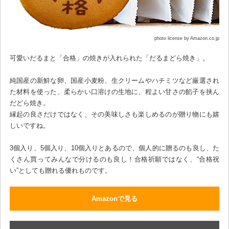
photo license by Amazon.co.jp
可愛いだるまと「合格」の焼きが入れられた「だるまどら焼き」。
純国産の新鮮な卵、国産小麦粉、生クリームやハチミツなど厳選され
た材料を使った、柔らかい口溶けの生地に、程よい甘さの餡子を挟ん
だどら焼き。
縁起の良さだけではなく、その美味しさも楽しめるのが贈り物にも嬉
しいですね。
3個入り、5個入り、10個入りとあるので、個人的に贈るのも良し、た
くさん買ってみんなで分けるのも良し！合格祈願ではなく、“合格祝
い”としても贈れる優れものです。
Amazonで見る