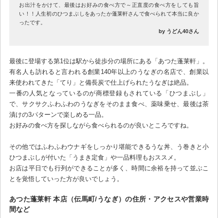
お出汁をかけて、最後はお好みの食べ方で～正直度の食べ方をしても旨
い！！人生初のひつまぶしをあったか蓬莱軒さんで食べられて本当に良か
ったです。
by うどん40さん
最後に登場する第1位は駅から徒歩分の場所にある「あつた蓬莱軒」。
有名人も訪れると言われる創業140年以上のうなぎの名店で、創業以
来使われてきた「てり」と備長炭で仕上げられたうなぎは絶品。
一番の人気となっているのが商標登録もされている「ひつまぶし」
で、サクサクふわふわのうなぎをそのまま食べ、薬味乗せ、最後は茶
漬けの3パターンで楽しめる一品。
お好みの食べ方を探しながら食べられるのが良いところですね。
その他ではふわふわウナギをしっかり堪能できるうな丼、う巻きと小
ひつまぶしが付いた「うまき定食」や一品料理もおススメ。
お店は平日でも行列ができることが多く、時間に余裕を持って並ぶこ
とを覚悟していった方が良いでしょう。
あつた蓬莱軒 本店（伝馬町/うなぎ）の住所・アクセスや営業時
間など