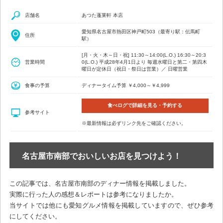
店舗名
あつた蓬莱軒 本店
愛知県名古屋市熱田区神戸町503（最寄り駅：伝馬町
住所
駅）
[月・火・木～日・祝] 11:30～14:00(L.O.) 16:30～20:3
営業時間
0(L.O.) 平成28年4月1日より 毎週水曜日と第二・第四木
曜日が定休日（祝日・祭日は営業）／ 日曜営業
食事の予算
ディナータイム予算 ￥4,000～￥4,999
食べログで詳細を見る・予約する
参考サイト
※最新情報は必ずリンク先をご確認ください。
名古屋市南部でおいしいお店を見つけよう！
この記事では、名古屋市南部のディナー情報を掲載しました。
実際に行った人の感想＆レポートは参考になりましたか。
当サイトでは他にも愛知グルメ情報を掲載していますので、ぜひ参考
にしてください。