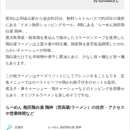
by suzutakaさん
第3位はJR金山駅から徒歩約15分、無料シャトルバスで約10分の場所
にある「イオン熱田ショッピングモール」4階にある「らーめん熱田鶏
白湯 鶏神」。
鹿児島県産・桜島鶏を煮込んで抽出したコラーゲンスープを使用した
鶏白湯ラーメンは上質小麦の特注麺、国産鶏を真空低温調理したやわ
らかいチャーシューが特徴。
鶏白湯だけでも辛味噌や煮干し醤油とあり、汁なし担々麺など担々麺
もあります。
この他ラーメンはチーズリゾットにしてアレンジすることもでき、定
食メニューではローストビーフや鶏かわ餃子付きのセットも提供。
煮玉子・豚チャーシュー・鶏チャーシューなどのトッピング全部乗せ
もあり、オリジナルラーメンも楽しめそうですね。
らーめん 熱田鶏白湯 鶏神（西高蔵/ラーメン）の住所・アクセス
や営業時間など
店舗名
らーめん 熱田鶏白湯 鶏神