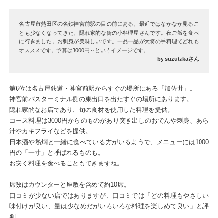
名古屋市熱田区の名鉄神宮前駅の目の前にある、最近ではなかなか見るこ
とも少なくなってきた、隠れ家的な街の小料理屋さんです。夜ご飯を食べ
に行きました。お刺身が美味しいです。一品一品が大将の手料理でどれも
オススメです。予算は3000円～というイメージです。
by suzutakaさん
第6位は名古屋鉄道・神宮前駅からすぐの場所にある「加佐井」。
神宮前バスターミナル側の東出口を出たすぐの場所にあります。
隠れ家的なお店であり、旬の食材を使用した料理を提供。
コース料理は3000円からのものがあり突き出しのおでんや刺身、あら
汁やカキフライなどを提供。
日本酒や熱燗と一緒に食べている方がいるようで、メニューには1000
円の「一寸」と呼ばれるものも。
お安く料理を食べることもできますね。
席数はカウンターと座敷を含めて約10席。
口コミが少ない店ではありますが、口コミでは「どの料理もやさしい
味付けが良い、量は少なめだがいろいろな料理を楽しめて良い」と評
判。