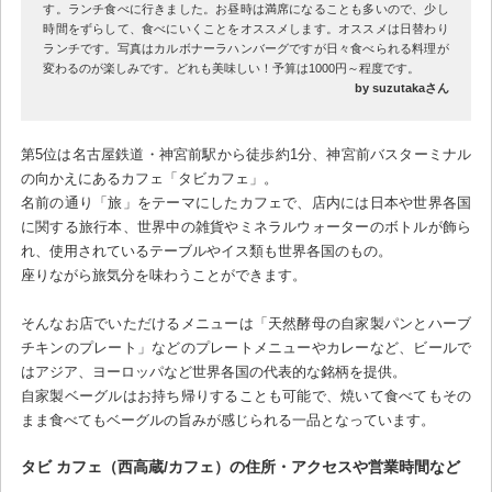
す。ランチ食べに行きました。お昼時は満席になることも多いので、少し
時間をずらして、食べにいくことをオススメします。オススメは日替わり
ランチです。写真はカルボナーラハンバーグですが日々食べられる料理が
変わるのが楽しみです。どれも美味しい！予算は1000円～程度です。
by suzutakaさん
第5位は名古屋鉄道・神宮前駅から徒歩約1分、神宮前バスターミナル
の向かえにあるカフェ「タビカフェ」。
名前の通り「旅」をテーマにしたカフェで、店内には日本や世界各国
に関する旅行本、世界中の雑貨やミネラルウォーターのボトルが飾ら
れ、使用されているテーブルやイス類も世界各国のもの。
座りながら旅気分を味わうことができます。
そんなお店でいただけるメニューは「天然酵母の自家製パンとハーブ
チキンのプレート」などのプレートメニューやカレーなど、ビールで
はアジア、ヨーロッパなど世界各国の代表的な銘柄を提供。
自家製ベーグルはお持ち帰りすることも可能で、焼いて食べてもその
まま食べてもベーグルの旨みが感じられる一品となっています。
タビ カフェ（西高蔵/カフェ）の住所・アクセスや営業時間など