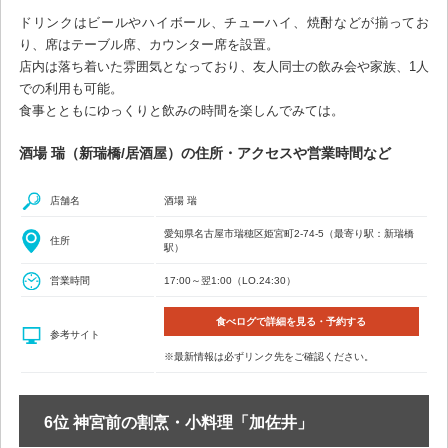
ドリンクはビールやハイボール、チューハイ、焼酎などが揃ってお
り、席はテーブル席、カウンター席を設置。
店内は落ち着いた雰囲気となっており、友人同士の飲み会や家族、1人
での利用も可能。
食事とともにゆっくりと飲みの時間を楽しんでみては。
酒場 瑞（新瑞橋/居酒屋）の住所・アクセスや営業時間など
店舗名
酒場 瑞
愛知県名古屋市瑞穂区姫宮町2-74-5（最寄り駅：新瑞橋
住所
駅）
営業時間
17:00～翌1:00（LO.24:30）
食べログで詳細を見る・予約する
参考サイト
※最新情報は必ずリンク先をご確認ください。
6位 神宮前の割烹・小料理「加佐井」