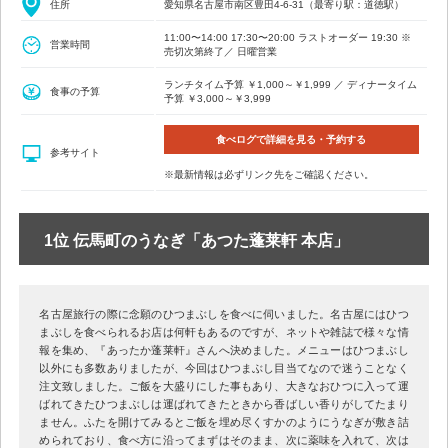
住所
愛知県名古屋市南区豊田4-6-31（最寄り駅：道徳駅）
11:00〜14:00 17:30〜20:00 ラストオーダー 19:30 ※
営業時間
売切次第終了／ 日曜営業
ランチタイム予算 ￥1,000～￥1,999 ／ ディナータイム
食事の予算
予算 ￥3,000～￥3,999
食べログで詳細を見る・予約する
参考サイト
※最新情報は必ずリンク先をご確認ください。
1位 伝馬町のうなぎ「あつた蓬莱軒 本店」
名古屋旅行の際に念願のひつまぶしを食べに伺いました。名古屋にはひつ
まぶしを食べられるお店は何軒もあるのですが、ネットや雑誌で様々な情
報を集め、『あったか蓬莱軒』さんへ決めました。メニューはひつまぶし
以外にも多数ありましたが、今回はひつまぶし目当てなので迷うことなく
注文致しました。ご飯を大盛りにした事もあり、大きなおひつに入って運
ばれてきたひつまぶしは運ばれてきたときから香ばしい香りがしてたまり
ません。ふたを開けてみるとご飯を埋め尽くすかのようにうなぎが敷き詰
められており、食べ方に沿ってまずはそのまま、次に薬味を入れて、次は