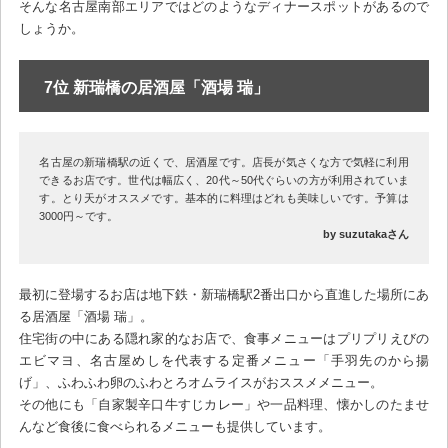
そんな名古屋南部エリアではどのようなディナースポットがあるので
しょうか。
7位 新瑞橋の居酒屋「酒場 瑞」
名古屋の新瑞橋駅の近くで、居酒屋です。店長が気さくな方で気軽に利用
できるお店です。世代は幅広く、20代～50代ぐらいの方が利用されていま
す。とり天がオススメです。基本的に料理はどれも美味しいです。予算は
3000円～です。
by suzutakaさん
最初に登場するお店は地下鉄・新瑞橋駅2番出口から直進した場所にあ
る居酒屋「酒場 瑞」。
住宅街の中にある隠れ家的なお店で、食事メニューはプリプリえびの
エビマヨ、名古屋めしを代表する定番メニュー「手羽先のから揚
げ」、ふわふわ卵のふわとろオムライスがおススメメニュー。
その他にも「自家製辛口牛すじカレー」や一品料理、懐かしのたませ
んなど食後に食べられるメニューも提供しています。