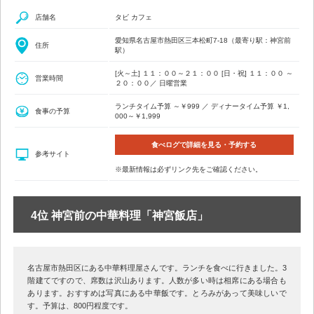
店舗名
タビ カフェ
愛知県名古屋市熱田区三本松町7-18（最寄り駅：神宮前
住所
駅）
[火～土] １１：００～２１：００ [日・祝] １１：００ ～
営業時間
２０：００／ 日曜営業
ランチタイム予算 ～￥999 ／ ディナータイム予算 ￥1,
食事の予算
000～￥1,999
食べログで詳細を見る・予約する
参考サイト
※最新情報は必ずリンク先をご確認ください。
4位 神宮前の中華料理「神宮飯店」
名古屋市熱田区にある中華料理屋さんです。ランチを食べに行きました。3
階建てですので、席数は沢山あります。人数が多い時は相席にある場合も
あります。おすすめは写真にある中華飯です。とろみがあって美味しいで
す。予算は、800円程度です。