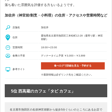
落ち着いた雰囲気を評価する方もいるようです。
加佐井（神宮前/割烹・小料理）の住所・アクセスや営業時間など
店舗名
加佐井
愛知県名古屋市熱田区三本松町12-28（最寄り駅：神宮
住所
前駅）
営業時間
18:00〜23:00
食事の予算
ディナータイム予算 ￥3,000～￥3,999
食べログで詳細を見る・予約する
参考サイト
※最新情報は必ずリンク先をご確認ください。
5位 西高蔵のカフェ「タビ カフェ」
名古屋市熱田区の名鉄神宮前駅から徒歩5分ぐらいのところにあるお店で