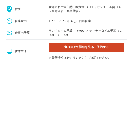
愛知県名古屋市熱田区六野1-2-11 イオンモール熱田 4F
住所
（最寄り駅：西高蔵駅）
営業時間
11:00～21:30(L.O.)／ 日曜営業
ランチタイム予算 ～￥999 ／ ディナータイム予算 ￥1,
食事の予算
000～￥1,999
食べログで詳細を見る・予約する
参考サイト
※最新情報は必ずリンク先をご確認ください。