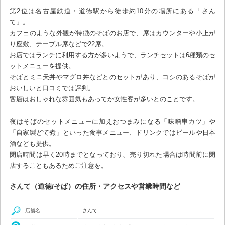
第2位は名古屋鉄道・道徳駅から徒歩約10分の場所にある「さん
て」。
カフェのような外観が特徴のそばのお店で、席はカウンターや小上が
り座敷、テーブル席などで22席。
お店ではランチに利用する方が多いようで、ランチセットは6種類のセ
ットメニューを提供。
そばとミニ天丼やマグロ丼などとのセットがあり、コシのあるそばが
おいしいと口コミでは評判。
客層はおしゃれな雰囲気もあってか女性客が多いとのことです。
夜はそばのセットメニューに加えおつまみになる「味噌串カツ」や
「自家製どて煮」といった食事メニュー、ドリンクではビールや日本
酒なども提供。
閉店時間は早く20時までとなっており、売り切れた場合は時間前に閉
店することもあるためご注意を。
さんて（道徳/そば）の住所・アクセスや営業時間など
店舗名
さんて