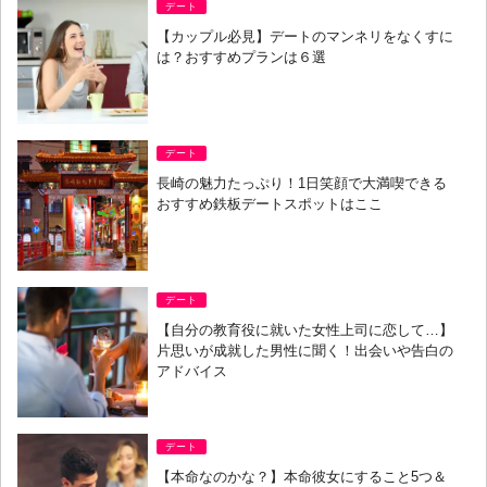
デート
【カップル必見】デートのマンネリをなくすに
は？おすすめプランは６選
デート
長崎の魅力たっぷり！1日笑顔で大満喫できる
おすすめ鉄板デートスポットはここ
デート
【自分の教育役に就いた女性上司に恋して…】
片思いが成就した男性に聞く！出会いや告白の
アドバイス
デート
【本命なのかな？】本命彼女にすること5つ＆