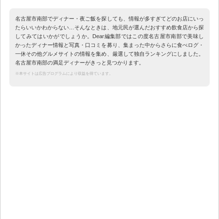
名古屋市南部でディナー・夜ご飯を探しても、情報が多すぎてどのお店にいっ
たらいいかわからない…そんなときは、地元民が選んだおすすめ飲食店から探
してみてはいかがでしょうか。Dear編集部ではこの度名古屋市南部で美味し
かったディナー情報と写真・口コミを募り、集まった中からさらに食べログ・
一休その他グルメサイトの情報を集め、厳選して独自ランキングにしました。
名古屋市南部の満足ディナーがきっと見つかります。
※本サイトは広告プログラムにより収益を得ています。