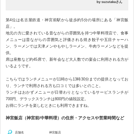
by suzutakaさん
第4位は名古屋鉄道・神宮前駅から徒歩約5分の場所にある「神宮飯
店」。
地元の方に愛されている昔ながらの雰囲気を持つ中華料理店で、食事
メニューは昔ながらの雰囲気と評価される焼き餃子や五目チャーハ
ン、ラーメンでは天津メンやもやしラーメン、牛肉ラーメンなどを提
供。
席は座敷など約45席で、新年会など大人数での宴会に利用される方が
いるようです。
こちらではランチメニューが11時から13時30分までの提供となってお
り、ランチで利用される方も口コミでは多いとのこと。
ランチはおかずメニューが日替わりとなっているサービスランチが
700円、デラックスランチは800円の値段設定。
お得にランチを楽しむときにも利用できますね。
神宮飯店（神宮前/中華料理）の住所・アクセスや営業時間など
店舗名
神宮飯店