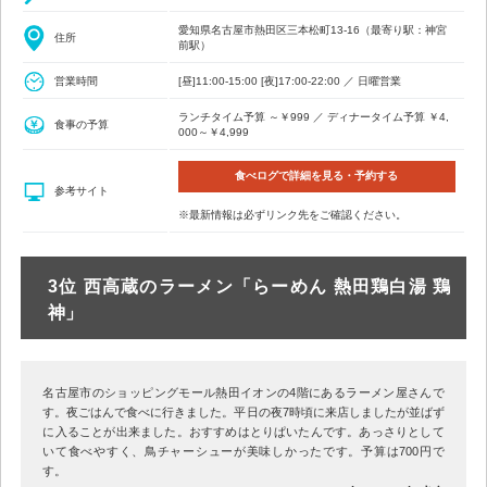
愛知県名古屋市熱田区三本松町13-16（最寄り駅：神宮
住所
前駅）
営業時間
[昼]11:00-15:00 [夜]17:00-22:00 ／ 日曜営業
ランチタイム予算 ～￥999 ／ ディナータイム予算 ￥4,
食事の予算
000～￥4,999
食べログで詳細を見る・予約する
参考サイト
※最新情報は必ずリンク先をご確認ください。
3位 西高蔵のラーメン「らーめん 熱田鶏白湯 鶏
神」
名古屋市のショッピングモール熱田イオンの4階にあるラーメン屋さんで
す。夜ごはんで食べに行きました。平日の夜7時頃に来店しましたが並ばず
に入ることが出来ました。おすすめはとりぱいたんです。あっさりとして
いて食べやすく、鳥チャーシューが美味しかったです。予算は700円で
す。