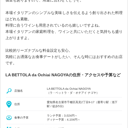
個室もありますので、用途に合わせてどうぞ。
本場イタリアンのシンプルな美味しさを伝えるよう創り出された料理
はどれも素敵。
料理に合うワインも用意されているのも嬉しいですよね。
本場イタリアンの家庭料理を、ワインと共にいただくと気持ちも盛り
上がりますよ。
比較的リーズナブルな料金設定も安心。
気軽にお洒落なお食事デートがしたい、そんな時にはおすすめのお店
です。
LA BETTOLA da Ochiai NAGOYAの住所・アクセスや予算など
LA BETTOLA da Ochiai NAGOYA
店舗名
（ラ・ベットラ・ダ・オチアイ ナゴヤ）
愛知県名古屋市千種区高見2丁目9-17（最寄り駅：池下
住所
駅 / 徒歩5分)
ランチ予算：3,024円～
食事の予算
ディナー予算：4,104円～