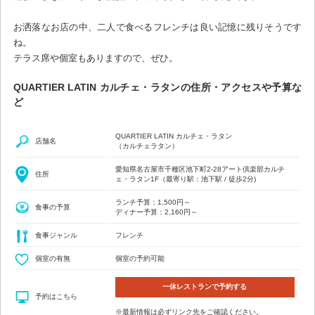
お洒落なお店の中、二人で食べるフレンチは良い記憶に残りそうです
ね。
テラス席や個室もありますので、ぜひ。
QUARTIER LATIN カルチェ・ラタンの住所・アクセスや予算な
ど
QUARTIER LATIN カルチェ・ラタン
店舗名
（カルチェラタン）
愛知県名古屋市千種区池下町2-28アート倶楽部カルチ
住所
ェ・ラタン1F（最寄り駅：池下駅 / 徒歩2分)
ランチ予算：1,500円～
食事の予算
ディナー予算：2,160円～
食事ジャンル
フレンチ
個室の有無
個室の予約可能
一休レストランで予約する
予約はこちら
※最新情報は必ずリンク先をご確認ください。