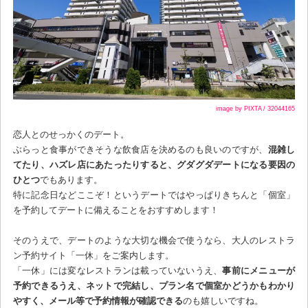
image by PIXTA / 32044165
恋人とのせっかくのデート。
ぶらっと食事ができそうな飲食店を決めるのも良いのですが、
混雑し
てたり、ハズレ店にあたったりすると、グダグダデートになる要因の
ひとつ
でもあります。
特に記念日などここぞ！というデートではやっぱりきちんと「個室」
を予約してデートに備えることをおすすめします！
そのうえで、デートのような大切な機会で使うなら、大人のレストラ
ン予約サイト「一休」をご案内します。
「一休」には変なレストランは載っていないうえ、
事前にメニューが
予約できるうえ、ネットで完結し、プラン名で個室かどうかもわかり
やすく、メール等で予約情報が確認できる
のも嬉しいですね。