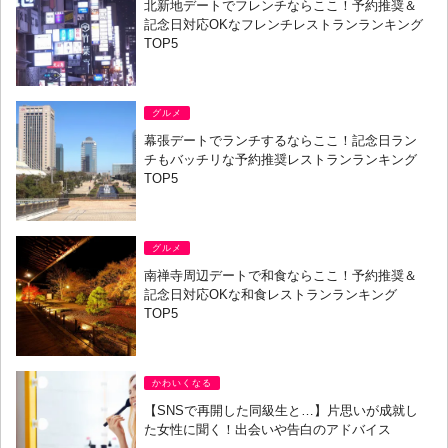
北新地デートでフレンチならここ！予約推奨＆
記念日対応OKなフレンチレストランランキング
TOP5
グルメ
幕張デートでランチするならここ！記念日ラン
チもバッチリな予約推奨レストランランキング
TOP5
グルメ
南禅寺周辺デートで和食ならここ！予約推奨＆
記念日対応OKな和食レストランランキング
TOP5
かわいくなる
【SNSで再開した同級生と…】片思いが成就し
た女性に聞く！出会いや告白のアドバイス