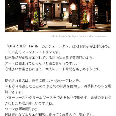
photo lisence by ikyu.com via valuecommerce
『QUARTIER LATIN カルチェ・ラタン』は池下駅から徒歩1分のと
ころにあるフレンチレストランです。
絵画作品が多数展示されている店内はまるで美術館のよう。
アートに囲まれてゆったりと過ごせそうですよ。
心地よい音楽とあわせて、大人のデート時間を楽しめそうです。
提供されるのは、身体に優しいヘルシーフレンチ。
味も彩りも楽しむことのできる旬の野菜を使用し、四季折々の味を堪
能できます。
バターソースやクリームソースをできる限り使用せず、素材の味を引
き出した料理が嬉しいですよね。
ワインは150種類ほど。
経験豊かなソムリエが相談に乗ってくれるので、安心です。