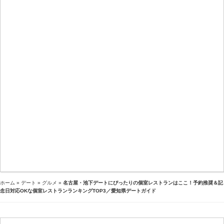
ホーム
»
デート
»
グルメ
»
名古屋・池下デートにぴったりの個室レストランはここ！予約推奨＆記
念日対応OKな個室レストランランキングTOP3／愛知県デートガイド