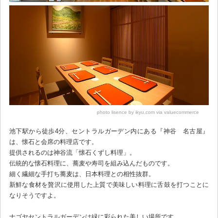
photo lisence by ikyu.com via valuecommerce
池下駅から徒歩4分、セントラルガーデン内にある『神谷 名古屋』
は、懐石と会席の料理店です。
提供されるのは神谷流「懐石くずし料理」。
伝統的な懐石料理に、蕎麦や寿司を組み込んだものです。
細く繊細な手打ち蕎麦は、日本料理との相性抜群。
新鮮な食材を贅沢に使用した上質で美味しい料理に舌鼓を打つことに
なりそうですよ。
ナゴヤセントラルガーデンは緑に彩られた美しい場所です。