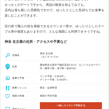
せっかくのデートですから、周辺の散策を加えてみても。
店内は落ち着いた雰囲気ですので、ゆったりとした気持ちでお食事を
楽しむことができます。
目の前で職人の技を堪能できるカウンター席や、ゆったりとしたテー
ブル席や個室もありますので、どんな場面にも利用できそうですね。
神谷 名古屋の住所・アクセスや予算など
神谷 名古屋
店舗名
（カミヤ ナゴヤ）
愛知県名古屋市千種区高見2-9-13 セントラルガーデン
住所
内（最寄り駅：池下駅 / 徒歩5分)
ランチ予算：3,564円～
食事の予算
ディナー予算：9,500円～
食事ジャンル
懐石・会席料理
個室の有無
個室の予約可能
一休レストランで予約する
予約はこちら