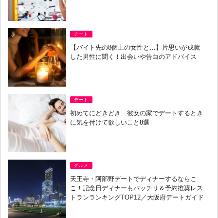
デート
【バイト先の8個上の女性と…】片思いが成就
した男性に聞く！出会いや告白のアドバイス
デート
初めてにどきどき…彼女の家でデートするとき
に気を付けて欲しいこと8選
グルメ
天王寺・阿部野デートでディナーするならこ
こ！記念日ディナーもバッチリ＆予約推奨レス
トランランキングTOP12／大阪府デートガイド