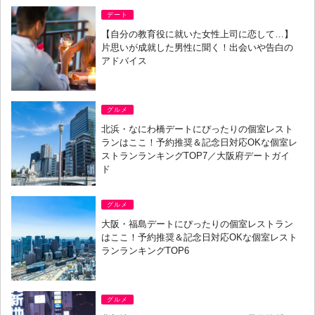
デート
【自分の教育役に就いた女性上司に恋して…】
片思いが成就した男性に聞く！出会いや告白の
アドバイス
グルメ
北浜・なにわ橋デートにぴったりの個室レスト
ランはここ！予約推奨＆記念日対応OKな個室レ
ストランランキングTOP7／大阪府デートガイ
ド
グルメ
大阪・福島デートにぴったりの個室レストラン
はここ！予約推奨＆記念日対応OKな個室レスト
ランランキングTOP6
グルメ