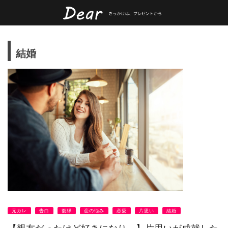
結婚
元カレ
告白
復縁
恋の悩み
恋愛
片思い
結婚