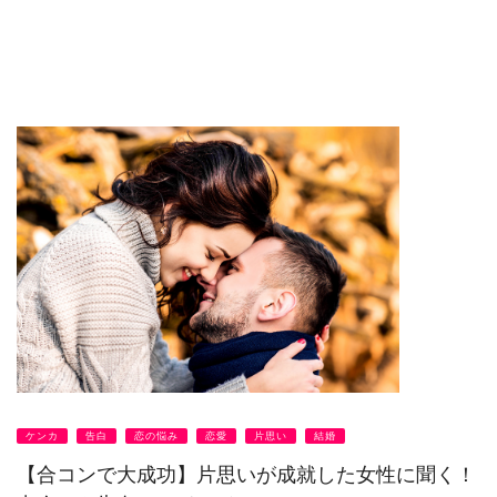
ケンカ
告白
恋の悩み
恋愛
片思い
結婚
【合コンで大成功】片思いが成就した女性に聞く！