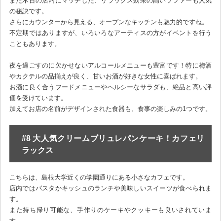
また木目の店内にマッチした、リラックス効果の高いソファーも人気
の秘訣です。
さらにカウンターから見える、オープンなキッチンも魅力的ですね。
不定期ではありますが、いろいろなアーティスの方がイベントを行う
こともあります。
夜を過ごすのに欠かせないアルコールメニューも豊富です！特に梅酒
やカクテルの品揃えが良く、甘いお酒が好きな女性に喜ばれます。
お酒に良く合うフードメニューやヘルシーなサラダも、絶品と高い評
価を受けています。
加えてお店の名前がデザインされた食器も、食事の楽しみの1つです。
#8 大人気クリームブリュレパンケーキ！カフェリ
ラックス
こちらは、島根大学近くの学園通りにある小さなカフェです。
店内ではパスタかキッシュのランチや美味しいスイーツが食べられま
す。
また持ち帰り可能な、手作りのケーキやクッキーも良いされていま
す。