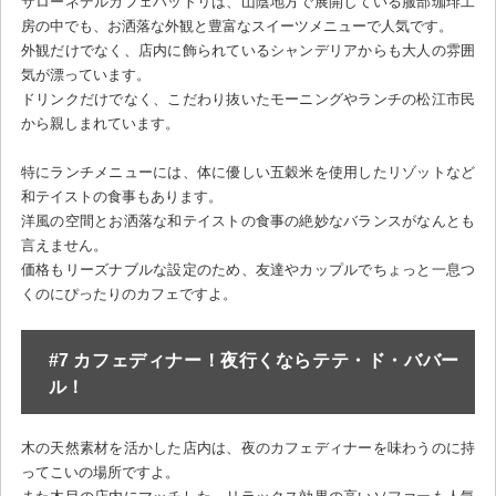
サローネデルカフェハットリは、山陰地方で展開している服部珈琲工
房の中でも、お洒落な外観と豊富なスイーツメニューで人気です。
外観だけでなく、店内に飾られているシャンデリアからも大人の雰囲
気が漂っています。
ドリンクだけでなく、こだわり抜いたモーニングやランチの松江市民
から親しまれています。
特にランチメニューには、体に優しい五穀米を使用したリゾットなど
和テイストの食事もあります。
洋風の空間とお洒落な和テイストの食事の絶妙なバランスがなんとも
言えません。
価格もリーズナブルな設定のため、友達やカップルでちょっと一息つ
くのにぴったりのカフェですよ。
#7 カフェディナー！夜行くならテテ・ド・ババー
ル！
木の天然素材を活かした店内は、夜のカフェディナーを味わうのに持
ってこいの場所ですよ。