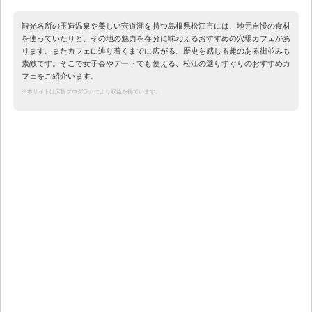
観光名所の玉造温泉や美しい宍道湖を持つ島根県松江市には、地元自慢の食材
を使っていたりと、その地の魅力を存分に味わえるおすすめの穴場カフェがあ
ります。またカフェに辿り着くまでに広がる、歴史を感じる趣のある街並みも
素敵です。そこで女子会やデートでも使える、松江の選りすぐりのおすすめカ
フェをご紹介います。
※本サイトは広告プログラムにより収益を得ています。