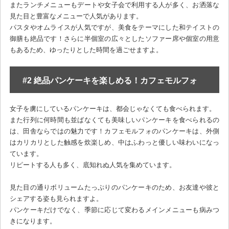
またランチメニューもデートや女子会で利用する人が多く、お洒落な
見た目と豊富なメニューで人気があります。
パスタやオムライスが人気ですが、美食をテーマにした和テイストの
御膳も絶品です！さらに半個室の広々としたソファー席や個室の用意
もあるため、ゆったりとした時間を過ごせますよ。
#2 絶品パンケーキを楽しめる！カフェモルフォ
女子を虜にしているパンケーキは、都会じゃなくても食べられます。
また行列に何時間も並ばなくても美味しいパンケーキを食べられるの
は、田舎ならではの魅力です！カフェモルフォのパンケーキは、外側
はカリカリとした触感を炊楽しめ、中はふわっと優しい味わいになっ
ています。
リピートする人も多く、底知れぬ人気を集めています。
見た目の通りボリュームたっぷりのパンケーキのため、お友達や彼と
シェアする姿も見られますよ。
パンケーキだけでなく、季節に応じて変わるメインメニューも病みつ
きになります。