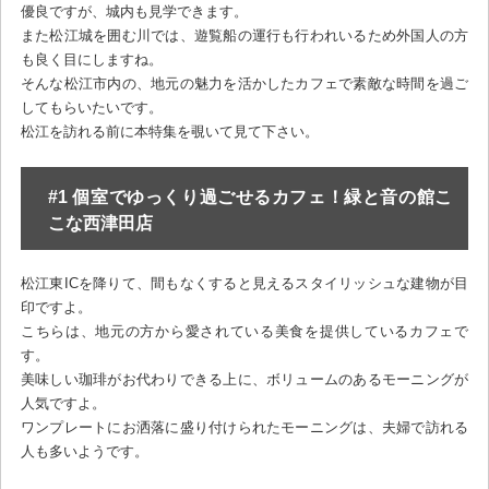
優良ですが、城内も見学できます。
また松江城を囲む川では、遊覧船の運行も行われいるため外国人の方
も良く目にしますね。
そんな松江市内の、地元の魅力を活かしたカフェで素敵な時間を過ご
してもらいたいです。
松江を訪れる前に本特集を覗いて見て下さい。
#1 個室でゆっくり過ごせるカフェ！緑と音の館こ
こな西津田店
松江東ICを降りて、間もなくすると見えるスタイリッシュな建物が目
印ですよ。
こちらは、地元の方から愛されている美食を提供しているカフェで
す。
美味しい珈琲がお代わりできる上に、ボリュームのあるモーニングが
人気ですよ。
ワンプレートにお洒落に盛り付けられたモーニングは、夫婦で訪れる
人も多いようです。