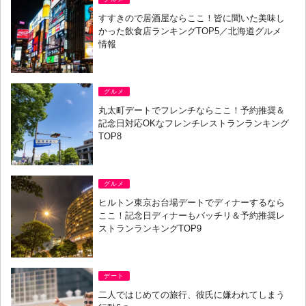
すすきので居酒屋ならここ！皆に聞いた美味し
かった飲食店ランキングTOP5／北海道グルメ
情報
グルメ
丸太町デートでフレンチならここ！予約推奨＆
記念日対応OKなフレンチレストランランキング
TOP8
グルメ
ヒルトン東京お台場デートでディナーするなら
ここ！記念日ディナーもバッチリ＆予約推奨レ
ストランランキングTOP9
デート
二人ではじめての旅行、彼氏に嫌われてしまう