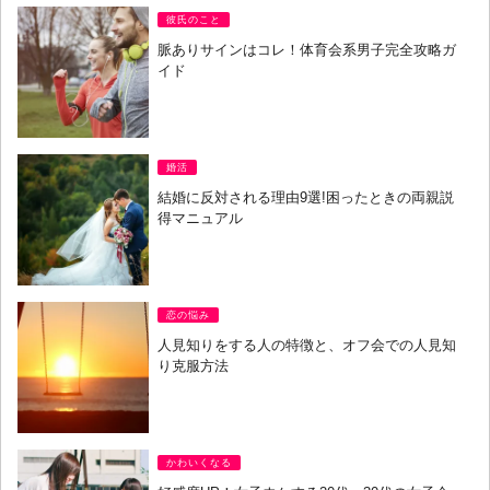
彼氏のこと
脈ありサインはコレ！体育会系男子完全攻略ガ
イド
婚活
結婚に反対される理由9選!困ったときの両親説
得マニュアル
恋の悩み
人見知りをする人の特徴と、オフ会での人見知
り克服方法
かわいくなる