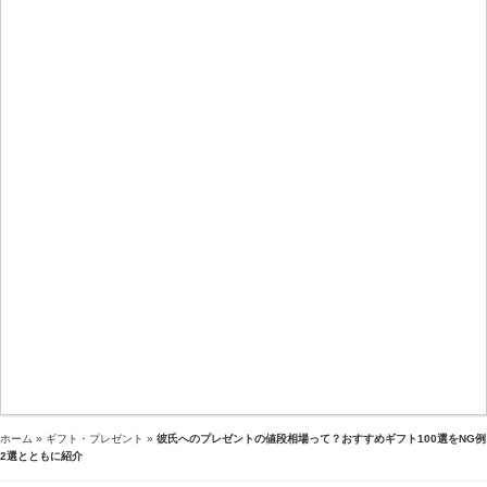
ホーム
»
ギフト・プレゼント
»
彼氏へのプレゼントの値段相場って？おすすめギフト100選をNG例
2選とともに紹介