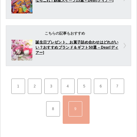
ならこれ！鉄板スイーツ15選 – Dear[ディアー]
こちらの記事もおすすめ
誕生日プレゼント、お菓子詰め合わせはどれがい
い？おすすめブランド＆ギフト50選 – Dear[ディ
アー]
1
2
3
4
5
6
7
8
9