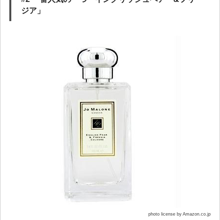
ジア」
photo license by Amazon.co.jp