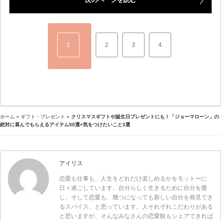
1
2
3
4
ホーム
»
ギフト・プレゼント
»
クリスマスギフトや誕生日プレゼントにも！「ジョーマローン」の
絶対に喜んでもらえるアイテム50選+気をつけたいこと3選
アイリス
恋愛も仕事も、人生をどれだけ楽しめるかをモットーに
日々過ごしています。自分らしく生きるために自分を愛
し、そして恋愛も、幾つになっても新しい自分を発見でき
るスパイス、と思っています。人それぞれこだわりがある
と思いますが、そんなみなさんの恋愛観もシェアできれば