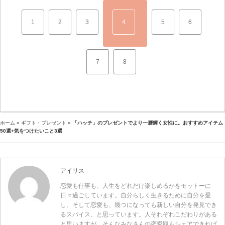
1
2
3
4
5
6
7
8
ホーム
»
ギフト・プレゼント
»
「ハッチ」のプレゼントでより一層輝く女性に。おすすめアイテム
50選+気をつけたいこと3選
アイリス
恋愛も仕事も、人生をどれだけ楽しめるかをモットーに
日々過ごしています。自分らしく生きるために自分を愛
し、そして恋愛も、幾つになっても新しい自分を発見でき
るスパイス、と思っています。人それぞれこだわりがある
と思いますが、そんなみなさんの恋愛観もシェアできれば