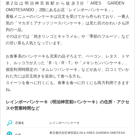
第2位は明治神宮前駅から徒歩3分「ARES GARDEN
OMOTESANDO 」2階にあるお店「レインボーパンケーキ」。
看板メニューのパンケーキは注文を受けてから作られており、一番人
気の「マカダミアナッツソースパンケーキ」は見た目のかわいさも評
判の一品。
そのほかでは「焼きリンゴとキャラメル」や「季節のフルーツ」など
の甘い系も人気となっています。
お食事系のパンケーキも充実の品ぞろえで、ベーコン、レタス、トマ
ト、ルッコラが入った「B・L・R・T」や「メキシカンパンケーキ」、
個室利用時限定の「オムレツパンケーキ」などがあり、口コミでいか
れた方には目玉焼きを追加して食べる方も。
スイーツを食べに行くにも、食事を食べに行くにも両方利用できます
ね。
レインボーパンケーキ（明治神宮前/パンケーキ）の住所・アクセ
スや営業時間など
店舗名
レインボーパンケーキ
東京都渋谷区神宮前4-28-4 ARES GARDEN OMOTESA
住所