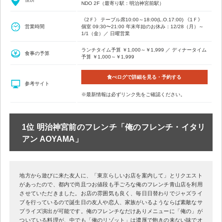
NDO 2F（最寄り駅：明治神宮前駅）
《2Ｆ》 テーブル席10:00～18:00(L.O.17:00) 《1Ｆ》
営業時間
個室 09:30〜21:00 年末年始のお休み：12/28（月）～
1/1（金）／ 日曜営業
ランチタイム予算 ￥1,000～￥1,999 ／ ディナータイム
食事の予算
予算 ￥1,000～￥1,999
食べログで詳細を見る・予約する
参考サイト
※最新情報は必ずリンク先をご確認ください。
1位 明治神宮前のフレンチ「俺のフレンチ・イタリ
アン AOYAMA」
地方から遊びに来た友人に、「東京らしいお店を案内して」とリクエスト
があったので、都内で尚且つお値段も手ごろな俺のフレンチ青山店を利用
させていただきました。お店の雰囲気も良く、毎日日替わりでジャズライ
ブを行っているので誕生日の友人や恋人、家族がいるようならば素敵なサ
プライズ演出が可能です。俺のフレンチなだけありメニューに「俺の」が
ついている料理が、中でも「俺のリゾット」は濃厚で飽きの来ない味でオ