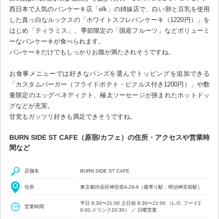
西日本で人気のパンケーキ店「elk」の姉妹店で、白い卵と豆乳を使用
した真っ白なルックスの「ホワイトスフレパンケーキ（1220円）」を
はじめ「ティラミス」、季節限定の「国産フルーツ」などボリューミ
ーなパンケーキが食べられます。
パンケーキだけでもしっかりお腹が満たされそうですね。
お食事メニューでは好きなバンズを選んでトッピングを追加できる
「カスタムバーガー（フライドポテト・ピクルス付き1200円）」や数
量限定のエッグベネディクト、極太ソーセージが挟まれたホットドッ
グなどが充実。
甘党もガッツリ好きも満足できそうですね。
BURN SIDE ST CAFE（原宿/カフェ）の住所・アクセスや営業時
間など
店舗名
BURN SIDE ST CAFE
住所
東京都渋谷区神宮前4-29-9（最寄り駅：明治神宮前駅）
平日 9:30〜21:00 土日祝 8:30〜21:00 （L.O. フード2
営業時間
0:00,ドリンク20:30） ／ 日曜営業