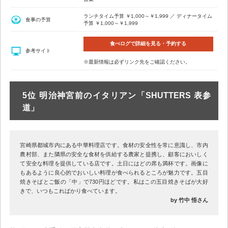
ランチタイム予算 ￥1,000～￥1,999 ／ ディナータイム
食事の予算
予算 ￥1,000～￥1,999
食べログで詳細を見る・予約する
参考サイト
※最新情報は必ずリンク先をご確認ください。
5位 明治神宮前のイタリアン「SHUTTERS 表参
道」
宮崎県都城市内にある中華料理店です。食材の安全性を常に意識し、市内
農村部、また隣県の安全な食材を供給する農家と提携し、顧客においしく
て安全な料理を提供している店です。土日にはどの席も満杯です。画像に
もあるように良心的でおいしい料理が食べられるところが魅力です。五目
焼きそばとご飯の「中」で730円ほどです。私はこの五目焼きそばが大好
きで、いつもこればかり食べています。
by 竹中 悟さん