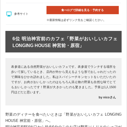
食べログで詳細を見る・予約する
参考サイト
※最新情報は必ずリンク先をご確認ください。
6位 明治神宮前のカフェ「野菜がおいしいカフェ
LONGING HOUSE 神宮前・原宿」
表参道にある自然野菜がおいしいカフェです。表参道でランチする場所を
歩いて探しているとき、店内が外から見えるような形でおしゃれだったの
で興味をひかれ訪れました。私はスパイシーチキンセットをいただいたの
ですが、お肉がおいしかったのはもちろん添え物の野菜も自然な味でとて
もおいしかったです！野菜が大きかったのも驚きました。予算は1人1500
円ほどだと思います。
by nicoさん
野菜のディナーを食べたいときは「野菜がおいしいカフェ LONGING
HOUSE 神宮前・原宿」へ。
明治神宮前駅4出口から徒歩6分のこのお店は野菜ソムリエのシェフが