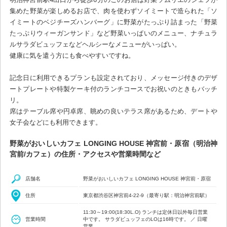
集めた野菜が楽しめるお店で、肉を使わずソイミートで造られた「ソ
イミートのベジチーズハンバーグ」に野菜がたっぷり詰まった「野菜
たっぷりウィーガンサンド」など野菜いっぱいのメニュー、ナチュラ
ルサラダビュッフェなどヘルシーなメニューがいっぱい。
健康に気を遣う方にも食べやすいですね。
記念日に利用できるプランも設定されており、メッセージ付きのデザ
ートプレートや特製ケーキ付のランチコースでお祝いのときもバッチ
リ。
席はテーブル席や円卓席、眺めの良いテラス席があるため、デートや
女子会などにも利用できます。
野菜がおいしいカフェ LONGING HOUSE 神宮前・原宿（明治神
宮前/カフェ）の住所・アクセスや営業時間など
店舗名
野菜がおいしいカフェ LONGING HOUSE 神宮前・原宿
住所
東京都渋谷区神宮前4-22-9（最寄り駅：明治神宮前駅）
11:30～19:00(18:30L.O) ランチは定休日以外毎日営業
営業時間
中です。 サラダビュッフェのLOは16時です。 ／ 日曜
営業