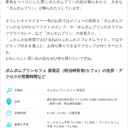
黄色をベースにした壁にポムポムプリンの絵が飾られたり、大きな
「ポムポムプリン」が飾られたりしています。
そうしたキャラクター一色のお店ではメニューの名前も「ポムポムプ
リンのまろやかビーフストロガノフ」や「ポムポムプリンのカラフル
フラワーカレー」など「ポムポムプリン」の名前入り。
「ふかふかお布団でおひるねzzzふわふわスフレオムライス」ではマ
グカップ付きを選ぶと、お持ち帰りできるマグカップが付くサービス
も。
かわいらしい思い出の品をぜひ持ち帰りたいですね。
ポムポムプリンカフェ 原宿店（明治神宮前/カフェ）の住所・ア
クセスや営業時間など
店舗名
ポムポムプリンカフェ 原宿店
東京都渋谷区神宮前1-7-1 CUTE CUBE HARAJUKU 3F
住所
（最寄り駅：明治神宮前駅）
営業時間
11:00～21:00／ 日曜営業
ランチタイム予算 ￥1,000～￥1,999 ／ ディナータイム
食事の予算
予算 ￥1,000～￥1,999