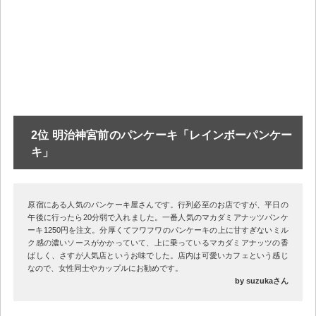
2位 明治神宮前のパンケーキ「レインボーパンケー
キ」
原宿にある人気のパンケーキ屋さんです。行列必至のお店ですが、平日の
午後に行ったら20分弱で入れました。一番人気のマカダミアナッツパンケ
ーキ1250円を注文。分厚くてフワフワのパンケーキの上に甘すぎないミル
ク感の濃いソースがかかっていて、上に乗っているマカダミアナッツの香
ばしく、さすが人気店というお味でした。店内は可愛いカフェという感じ
なので、女性同士やカップルにお勧めです。
by suzukaさん