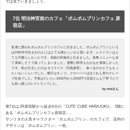
では見ていきましょう。
7位 明治神宮前のカフェ「ポムポムプリンカフェ 原
宿店」
友達に誘われポムポムプリンカフェに行きました。ポムポムプリンといえ
ば1990年代生まれの人にはとても懐かしいかと思います。レストランはと
ても可愛らしかったです。高校の同級生と行きました。食事メニューも全
て美味しそうで迷ってしまいました。実際に料理もなかなか美味しかった
です。私が注文したのはタコライス（写真参照）。食べるのがとてももっ
たいないくらいでした。帽子はキノコ、クローバーはほうれん草のクレー
プ生地でした。予算はだいたい1500円から2500円で店員さんも丁寧でとて
も良い感じのレストランでした。
by miaさん
第7位はJR原宿駅から徒歩4分の「CUTE CUBE HARAJUKU」 3階に
ある「ポムポムプリンカフェ原宿店」。
サンリオの人気キャラクター「ポムポムプリン」のカフェで、店内の
デザインは「ポムポムプリン」一色。