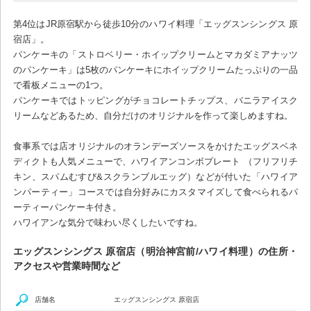
第4位はJR原宿駅から徒歩10分のハワイ料理「エッグスンシングス 原
宿店」。
パンケーキの「ストロベリー・ホイップクリームとマカダミアナッツ
のパンケーキ」は5枚のパンケーキにホイップクリームたっぷりの一品
で看板メニューの1つ。
パンケーキではトッピングがチョコレートチップス、バニラアイスク
リームなどあるため、自分だけのオリジナルを作って楽しめますね。
食事系では店オリジナルのオランデーズソースをかけたエッグスベネ
ディクトも人気メニューで、ハワイアンコンボプレート （フリフリチ
キン、スパムむすび&スクランブルエッグ）などが付いた「ハワイア
ンパーティー」コースでは自分好みにカスタマイズして食べられるパ
ーティーパンケーキ付き。
ハワイアンな気分で味わい尽くしたいですね。
エッグスンシングス 原宿店（明治神宮前/ハワイ料理）の住所・
アクセスや営業時間など
店舗名
エッグスンシングス 原宿店