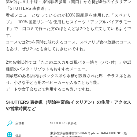
第5位はJR山手線・原宿駅表参道（南口）から徒歩8分のイタリアン
「SHUTTERS 表参道」。
看板メニューとなっているのが100%国産豚を使用した「スペアリ
ブ」、100%国産リンゴを使用したスイーツ「アップルパイアラモー
ド」で、口コミで行った方のほとんどは2つとも注文しているようで
す。
コースでは2つを同時に味わえるコース、スペアリブ食べ放題のコース
もあり、ぜひ2つとも食しておきたいですね。
2大名物以外では「たこのエスカルゴ風バター焼き（パン付）」や13
種類のパスタ・リゾットもおすすめメニュー。
開放感のある店内はボックス席や水槽が設置された席、テラス席とあ
り、小さな子ども用のベビーカーが入ることも可能。
デートや女子会などで利用するにも良いですね。
SHUTTERS 表参道（明治神宮前/イタリアン）の住所・アクセス
や営業時間など
店舗名
SHUTTERS 表参道
東京都渋谷区神宮前6-28-6 Q plaza HARAJUKU 3F（最
住所