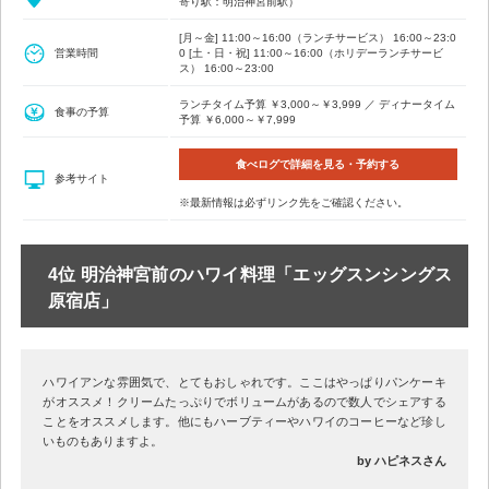
寄り駅：明治神宮前駅）
[月～金] 11:00～16:00（ランチサービス） 16:00～23:0
営業時間
0 [土・日・祝] 11:00～16:00（ホリデーランチサービ
ス） 16:00～23:00
ランチタイム予算 ￥3,000～￥3,999 ／ ディナータイム
食事の予算
予算 ￥6,000～￥7,999
食べログで詳細を見る・予約する
参考サイト
※最新情報は必ずリンク先をご確認ください。
4位 明治神宮前のハワイ料理「エッグスンシングス
原宿店」
ハワイアンな雰囲気で、とてもおしゃれです。ここはやっぱりパンケーキ
がオススメ！クリームたっぷりでボリュームがあるので数人でシェアする
ことをオススメします。他にもハーブティーやハワイのコーヒーなど珍し
いものもありますよ。
by ハピネスさん