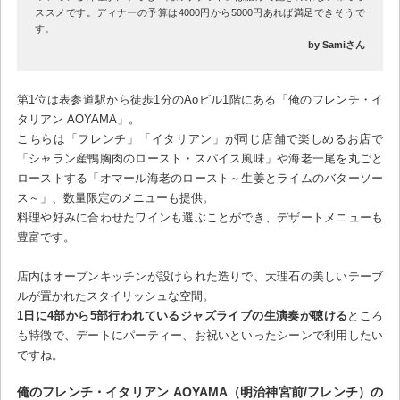
ススメです。ディナーの予算は4000円から5000円あれば満足できそうで
す。
by Samiさん
第1位は表参道駅から徒歩1分のAoビル1階にある「俺のフレンチ・イ
タリアン AOYAMA」。
こちらは「フレンチ」「イタリアン」が同じ店舗で楽しめるお店で
「シャラン産鴨胸肉のロースト・スパイス風味」や海老一尾を丸ごと
ローストする「オマール海老のロースト～生姜とライムのバターソー
ス～」、数量限定のメニューも提供。
料理や好みに合わせたワインも選ぶことができ、デザートメニューも
豊富です。
店内はオープンキッチンが設けられた造りで、大理石の美しいテーブ
ルが置かれたスタイリッシュな空間。
1日に4部から5部行われているジャズライブの生演奏が聴ける
ところ
も特徴で、デートにパーティー、お祝いといったシーンで利用したい
ですね。
俺のフレンチ・イタリアン AOYAMA（明治神宮前/フレンチ）の