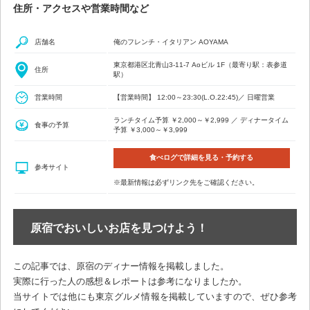
住所・アクセスや営業時間など
店舗名
俺のフレンチ・イタリアン AOYAMA
東京都港区北青山3-11-7 Aoビル 1F（最寄り駅：表参道
住所
駅）
営業時間
【営業時間】 12:00～23:30(L.O.22:45)／ 日曜営業
ランチタイム予算 ￥2,000～￥2,999 ／ ディナータイム
食事の予算
予算 ￥3,000～￥3,999
食べログで詳細を見る・予約する
参考サイト
※最新情報は必ずリンク先をご確認ください。
原宿でおいしいお店を見つけよう！
この記事では、原宿のディナー情報を掲載しました。
実際に行った人の感想＆レポートは参考になりましたか。
当サイトでは他にも東京グルメ情報を掲載していますので、ぜひ参考