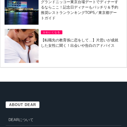
グランドニッコー東京台場デートでディナーす
るならここ！記念日ディナーもバッチリ＆予約
推奨レストランランキングTOP5／東京都デー
トガイド
かわいくなる
【転職先の教育係に恋をして…】片思いが成就
した女性に聞く！出会いや告白のアドバイス
ABOUT DEAR
DEARについて