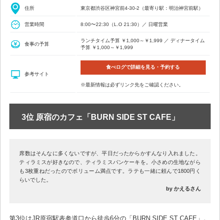
住所
東京都渋谷区神宮前4-30-2（最寄り駅：明治神宮前駅）
営業時間
8:00〜22:30（L.O 21:30）／ 日曜営業
ランチタイム予算 ￥1,000～￥1,999 ／ ディナータイム
食事の予算
予算 ￥1,000～￥1,999
食べログで詳細を見る・予約する
参考サイト
※最新情報は必ずリンク先をご確認ください。
3位 原宿のカフェ「BURN SIDE ST CAFE」
席数はそんなに多くないですが、平日だったからかすんなり入れました。
ティラミスが好きなので、ティラミスパンケーキを。小さめの生地ながら
も3枚重ねだったのでボリューム満点です。ラテも一緒に頼んで1800円く
らいでした。
by かえるさん
第3位はJR原宿駅表参道口から徒歩6分の「BURN SIDE ST CAFE」。