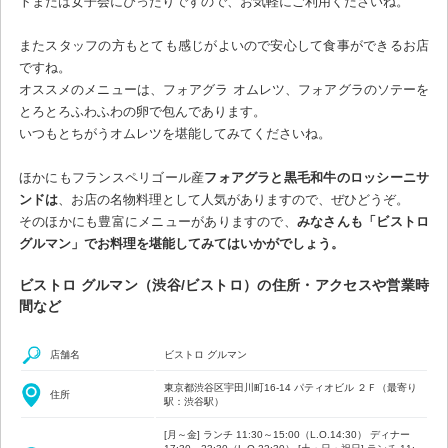
トまたは女子会にぴったりですので、お気軽にご利用くださいね。
またスタッフの方もとても感じがよいので安心して食事ができるお店
ですね。
オススメのメニューは、フォアグラ オムレツ、フォアグラのソテーを
とろとろふわふわの卵で包んであります。
いつもとちがうオムレツを堪能してみてくださいね。
ほかにもフランスペリゴール産
フォアグラと黒毛和牛のロッシーニサ
ンドは
、お店の名物料理として人気がありますので、ぜひどうぞ。
そのほかにも豊富にメニューがありますので、
みなさんも「ビストロ
グルマン」でお料理を堪能してみてはいかがでしょう。
ビストロ グルマン（渋谷/ビストロ）の住所・アクセスや営業時
間など
店舗名
ビストロ グルマン
東京都渋谷区宇田川町16-14 パティオビル ２Ｆ（最寄り
住所
駅：渋谷駅）
[月～金] ランチ 11:30～15:00（L.O.14:30） ディナー