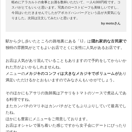
軽めにアラカルトの食事とお酒を数杯いただいて、一人4,000円程です。コ
スパがとてもいいと思います。写真のローストビーフも美味しいですし、
今回はいただきませんでしたがアボカドハンバーグという品が大変気にな
りました。次回は注文してみたいと思います。
by motoさん
駅から少し歩いたところの路地裏にある「IJ」は
隠れ家的な古民家で
独特の雰囲気がとてもよいお店でとくに女性に人気があるお店です。
お店は人気があり混んでいることもありますので予約をしてからいか
れた方がよいかもしれませんね。
メニューの
メカジキのコンフィは大きなメカジキでボリュームが
あり
満足いただけるかとおもいますのでみなさんもいかがでしょう。
そのほかにもアサリの漁師風はアサリをトマトのソースで煮込んであ
る料理ですね。
またカンパチのマリネはカンパチがとてもぷりぷりしていて最高でし
たね。
ほかにも豊富にメニューをご用意しております。
お店はオシャレで落ち着いた感じですから女子会にデートにぴったり
ですね。