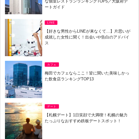
な個室レストランランキングTOP5／大阪府デ
ートガイド
LINE
【好きな男性からLINEが来なくて…】片思いが
成就した女性に聞く！出会いや告白のアドバイ
ス
カフェ
梅田でカフェならここ！皆に聞いた美味しかっ
た飲食店ランキングTOP13
デート
【札幌デート】1日笑顔で大満喫！札幌の魅力
たっぷりなおすすめ鉄板デートスポット！