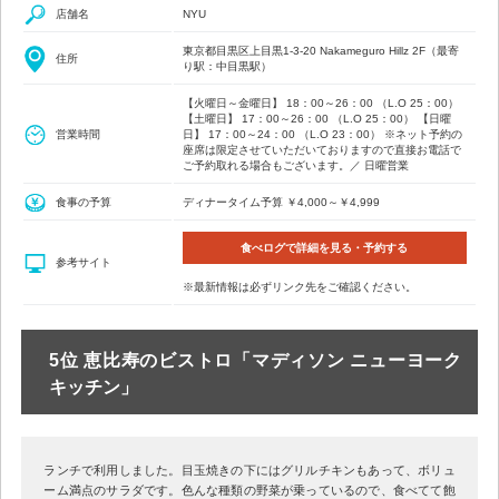
店舗名
NYU
東京都目黒区上目黒1-3-20 Nakameguro Hillz 2F（最寄
住所
り駅：中目黒駅）
【火曜日～金曜日】 18：00～26：00 （L.O 25：00）
【土曜日】 17：00～26：00 （L.O 25：00） 【日曜
営業時間
日】 17：00～24：00 （L.O 23：00） ※ネット予約の
座席は限定させていただいておりますので直接お電話で
ご予約取れる場合もございます。／ 日曜営業
食事の予算
ディナータイム予算 ￥4,000～￥4,999
食べログで詳細を見る・予約する
参考サイト
※最新情報は必ずリンク先をご確認ください。
5位 恵比寿のビストロ「マディソン ニューヨーク
キッチン」
ランチで利用しました。目玉焼きの下にはグリルチキンもあって、ボリュ
ーム満点のサラダです。色んな種類の野菜が乗っているので、食べてて飽