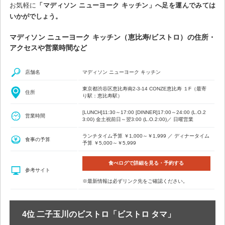
お気軽に
「マディソン ニューヨーク キッチン」へ足を運んでみては
いかがでしょう。
マディソン ニューヨーク キッチン（恵比寿/ビストロ）の住所・
アクセスや営業時間など
店舗名
マディソン ニューヨーク キッチン
東京都渋谷区恵比寿南2-3-14 CONZE恵比寿 １F（最寄
住所
り駅：恵比寿駅）
[LUNCH]11:30～17:00 [DINNER]17:00～24:00 (L.O.2
営業時間
3:00) 金土祝前日～翌3:00 (L.O.2:00)／ 日曜営業
ランチタイム予算 ￥1,000～￥1,999 ／ ディナータイム
食事の予算
予算 ￥5,000～￥5,999
食べログで詳細を見る・予約する
参考サイト
※最新情報は必ずリンク先をご確認ください。
4位 二子玉川のビストロ「ビストロ タマ」