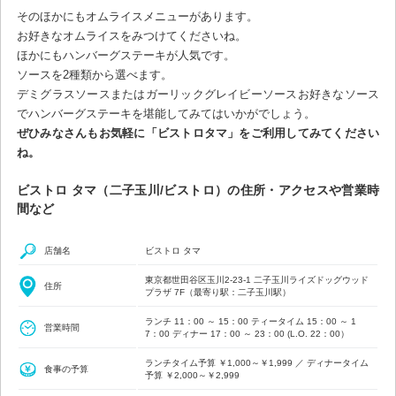
そのほかにもオムライスメニューがあります。
お好きなオムライスをみつけてくださいね。
ほかにもハンバーグステーキが人気です。
ソースを2種類から選べます。
デミグラスソースまたはガーリックグレイビーソースお好きなソース
でハンバーグステーキを堪能してみてはいかがでしょう。
ぜひみなさんもお気軽に「ビストロタマ」をご利用してみてください
ね。
ビストロ タマ（二子玉川/ビストロ）の住所・アクセスや営業時
間など
店舗名
ビストロ タマ
東京都世田谷区玉川2-23-1 二子玉川ライズドッグウッド
住所
プラザ 7F（最寄り駅：二子玉川駅）
ランチ 11：00 ～ 15：00 ティータイム 15：00 ～ 1
営業時間
7：00 ディナー 17：00 ～ 23：00 (L.O. 22：00）
ランチタイム予算 ￥1,000～￥1,999 ／ ディナータイム
食事の予算
予算 ￥2,000～￥2,999