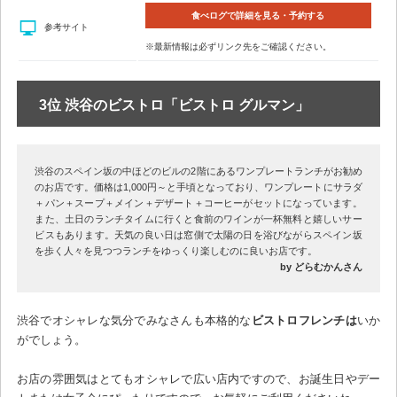
食べログで詳細を見る・予約する
参考サイト
※最新情報は必ずリンク先をご確認ください。
3位 渋谷のビストロ「ビストロ グルマン」
渋谷のスペイン坂の中ほどのビルの2階にあるワンプレートランチがお勧め
のお店です。価格は1,000円～と手頃となっており、ワンプレートにサラダ
＋パン＋スープ＋メイン＋デザート＋コーヒーがセットになっています。
また、土日のランチタイムに行くと食前のワインが一杯無料と嬉しいサー
ビスもあります。天気の良い日は窓側で太陽の日を浴びながらスペイン坂
を歩く人々を見つつランチをゆっくり楽しむのに良いお店です。
by どらむかんさん
渋谷でオシャレな気分でみなさんも本格的な
ビストロフレンチは
いか
がでしょう。
お店の雰囲気はとてもオシャレで広い店内ですので、お誕生日やデー