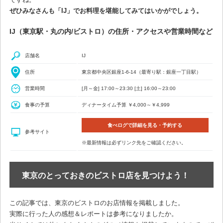
ぜひみなさんも「IJ」でお料理を堪能してみてはいかがでしょう。
IJ（東京駅・丸の内/ビストロ）の住所・アクセスや営業時間など
店舗名
IJ
住所
東京都中央区銀座1-6-14（最寄り駅：銀座一丁目駅）
営業時間
[月～金] 17:00～23:30 [土] 16:00～23:00
食事の予算
ディナータイム予算 ￥4,000～￥4,999
食べログで詳細を見る・予約する
参考サイト
※最新情報は必ずリンク先をご確認ください。
東京のとっておきのビストロ店を見つけよう！
この記事では、東京のビストロのお店情報を掲載しました。
実際に行った人の感想＆レポートは参考になりましたか。