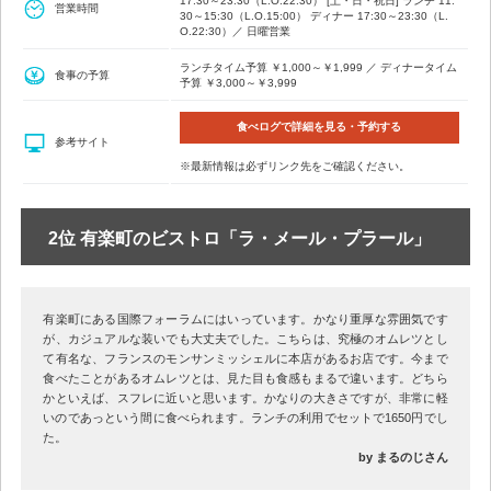
17:30～23:30（L.O.22:30） [土・日・祝日] ランチ 11:
営業時間
30～15:30（L.O.15:00） ディナー 17:30～23:30（L.
O.22:30）／ 日曜営業
ランチタイム予算 ￥1,000～￥1,999 ／ ディナータイム
食事の予算
予算 ￥3,000～￥3,999
食べログで詳細を見る・予約する
参考サイト
※最新情報は必ずリンク先をご確認ください。
2位 有楽町のビストロ「ラ・メール・プラール」
有楽町にある国際フォーラムにはいっています。かなり重厚な雰囲気です
が、カジュアルな装いでも大丈夫でした。こちらは、究極のオムレツとし
て有名な、フランスのモンサンミッシェルに本店があるお店です。今まで
食べたことがあるオムレツとは、見た目も食感もまるで違います。どちら
かといえば、スフレに近いと思います。かなりの大きさですが、非常に軽
いのであっという間に食べられます。ランチの利用でセットで1650円でし
た。
by まるのじさん