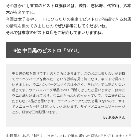
そのほかにも
東京のビストロ激戦区は、渋谷、恵比寿、代官山、六本
木が
有名ですね。
今回は女子会やデートにぴったりの東京でビストロが堪能できるお店
の情報を集めてみましたので
ぜひ参考にしてくださいね。
それでは東京のビストロ店をご紹介してまいりますね。
6位 中目黒のビストロ「NYU」
中目黒の駅を降りてすぐのところにあります。このお店は知り合いがSNS
でウニハンバーグを食べた！という投稿を見て気になり、ネットで調べて
いきました。ウニハンバーグはサイズは小さく、それだけでは物足りない
感じです。ウニハンバーグ単品で2000円近くはしたと思いますが、お肉に
ウニが練り込まれており、ウニがたっぷりのっかっていて、ウニ好きには
たまらない1品かと思います。ウニハンバーグだけだと足りないので、サイ
ドメニューも一緒に頼むといいと思います。サイドメニューはソーセージ
とか、軽食が三種類選べます。
by あゆみさん
中目黒にある「NYU」はオシャレで落ち着いた店内でとてもきれいで