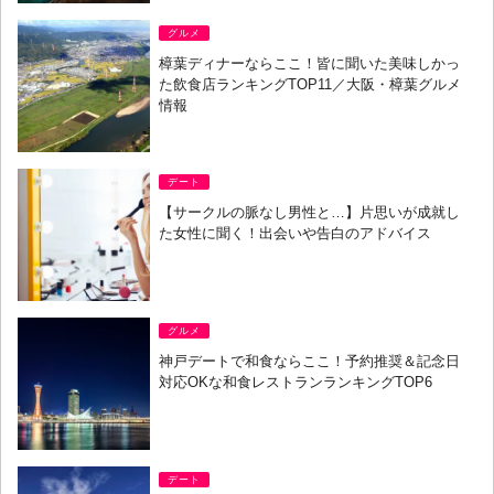
グルメ
樟葉ディナーならここ！皆に聞いた美味しかっ
た飲食店ランキングTOP11／大阪・樟葉グルメ
情報
デート
【サークルの脈なし男性と…】片思いが成就し
た女性に聞く！出会いや告白のアドバイス
グルメ
神戸デートで和食ならここ！予約推奨＆記念日
対応OKな和食レストランランキングTOP6
デート