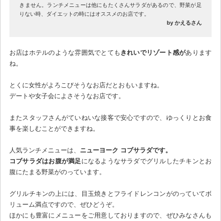
きません。ランチメニューは他にもたくさんサラダがあるので、野菜が足
りない時、ダイエットの時にはオススメのお店です。
by かえるさん
お店はホテルのような雰囲気でとても
きれいでリゾート感が
あります
ね。
とくに女性がよろこびそうなお店だとおもいますね。
デートや女子会によさそうなお店です。
またスタッフさんがていねいな接客で安心ですので、ゆっくりとお食
事を楽しむことができますね。
人気ランチメニューは、
ニューヨーク コブサラダです。
コブサラダはお腹が満足
になるようなサラダでグリルしたチキンとお
腹にたまる野菜がのっています。
グリルチキンの上には、目玉焼きとフライドレンコンがのっていてボ
リューム満点ですので、ぜひどうぞ。
ほかにも豊富にメニューをご用意しておりますので、ぜひみなさんも