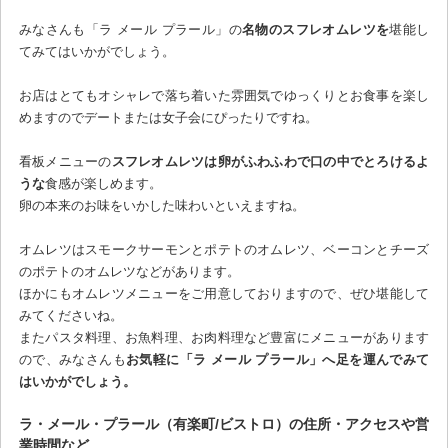
みなさんも「ラ メール プラール」の
名物のスフレオムレツを
堪能し
てみてはいかがでしょう。
お店はとてもオシャレで落ち着いた雰囲気でゆっくりとお食事を楽し
めますのでデートまたは女子会にぴったりですね。
看板メニューの
スフレオムレツは卵がふわふわで口の中でとろけるよ
うな
食感が楽しめます。
卵の本来のお味をいかした味わいといえますね。
オムレツはスモークサーモンとポテトのオムレツ、ベーコンとチーズ
のポテトのオムレツなどがあります。
ほかにもオムレツメニューをご用意しておりますので、ぜひ堪能して
みてくださいね。
またパスタ料理、お魚料理、お肉料理など豊富にメニューがあります
ので、みなさんも
お気軽に「ラ メール プラール」へ足を運んでみて
はいかがでしょう。
ラ・メール・プラール（有楽町/ビストロ）の住所・アクセスや営
業時間など