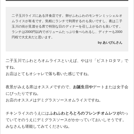
二子玉川ライズにある洋食店です。卵がふわふわのモンサンミッシェルオ
ムライスが有名です。気軽にランチで利用するのも良いですし、夜は二子
玉川の街が見渡せる席で特別な日のディナーを召し上がるのも良いです。
ランチは2000円以内でボリュームたっぷり食べられるし、ディナーも2000
円程で大丈夫だと思います。
by あいぴんさん
二子玉川でふわとろオムライスといえば、やはり「ビストロタマ」で
すね。
お店はとてもオシャレで落ち着いた感じですね。
夜景がみえる席はオススメですので、
お誕生日や
デートまたは女子会
にぴったりですね。
お店のオススメはデミグラスソースオムライスですね。
チキンライスのうえには
ふわふわとろとろのフレンチオムレツが
のっ
ていてそのうえにデミグラスソースがかかっていておいしそうです。
みなさんも堪能してみてくださいね。