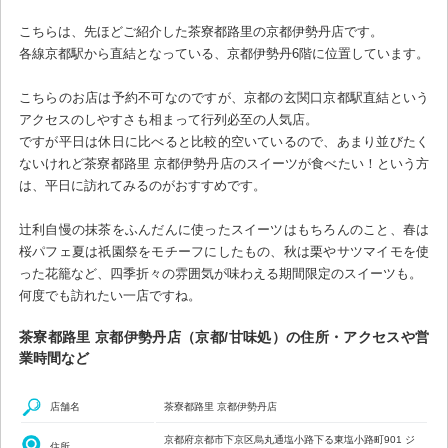
こちらは、先ほどご紹介した茶寮都路里の京都伊勢丹店です。
各線京都駅から直結となっている、京都伊勢丹6階に位置しています。
こちらのお店は予約不可なのですが、京都の玄関口京都駅直結という
アクセスのしやすさも相まって行列必至の人気店。
ですが平日は休日に比べると比較的空いているので、あまり並びたく
ないけれど茶寮都路里 京都伊勢丹店のスイーツが食べたい！という方
は、平日に訪れてみるのがおすすめです。
辻利自慢の抹茶をふんだんに使ったスイーツはもちろんのこと、春は
桜パフェ夏は祇園祭をモチーフにしたもの、秋は栗やサツマイモを使
った花籠など、四季折々の雰囲気が味わえる期間限定のスイーツも。
何度でも訪れたい一店ですね。
茶寮都路里 京都伊勢丹店（京都/甘味処）の住所・アクセスや営
業時間など
店舗名
茶寮都路里 京都伊勢丹店
京都府京都市下京区烏丸通塩小路下る東塩小路町901 ジ
住所