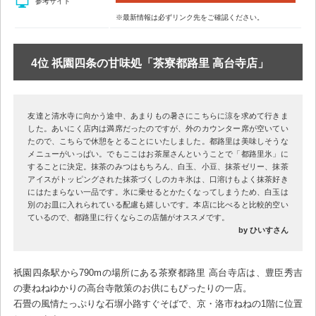
参考サイト
※最新情報は必ずリンク先をご確認ください。
4位 祇園四条の甘味処「茶寮都路里 高台寺店」
友達と清水寺に向かう途中、あまりもの暑さにこちらに涼を求めて行きま
した。あいにく店内は満席だったのですが、外のカウンター席が空いてい
たので、こちらで休憩をとることにいたしました。都路里は美味しそうな
メニューがいっぱい。でもここはお茶屋さんということで「都路里氷」に
することに決定。抹茶のみつはもちろん、白玉、小豆、抹茶ゼリー、抹茶
アイスがトッピングされた抹茶づくしのカキ氷は、口溶けもよく抹茶好き
にはたまらない一品です。氷に乗せるとかたくなってしまうため、白玉は
別のお皿に入れられている配慮も嬉しいです。本店に比べると比較的空い
ているので、都路里に行くならこの店舗がオススメです。
by ひいすさん
祇園四条駅から790mの場所にある茶寮都路里 高台寺店は、豊臣秀吉
の妻ねねゆかりの高台寺散策のお供にもぴったりの一店。
石畳の風情たっぷりな石塀小路すぐそばで、京・洛市ねねの1階に位置