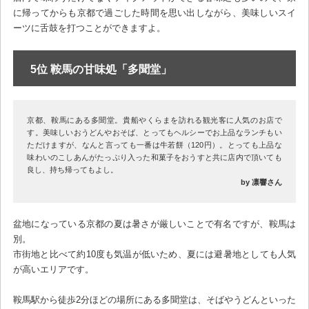
に帰ってからも京都で過ごした時間を思い出しながら、美味しいスイ
ーツに舌鼓を打つことができますよ。
5位 鞍馬の甘味処「多聞堂」
京都、鞍馬にある多聞堂。貴船やくらまを訪れる観光客に人気のお店で
す。美味しいおうどんやおそば、とってもヘルシーでお上品なランチもい
ただけますが、なんと言っても一番は牛若餅（120円）。とっても上品な
味わいのこしあんがたっぷり入った和菓子をおうすと共に店内で頂いても
良し、持ち帰ってもよし。
by 凛響さん
盆地になっている京都の夏は暑さが厳しいことで有名ですが、鞍馬は
別。
市街地と比べて約10度も気温が低いため、夏には避暑地としても人気
が高いエリアです。
鞍馬駅から徒歩2分ほどの場所にある多聞堂は、そばやうどんといった