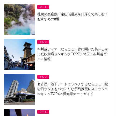
デート
札幌の奥座敷・定山渓温泉を日帰りで楽しむ！
おすすめの8選
グルメ
本川越ディナーならここ！皆に聞いた美味しか
った飲食店ランキングTOP7／埼玉・本川越グ
ルメ情報
グルメ
名古屋・池下デートでランチするならここ！記
念日ランチもバッチリな予約推奨レストランラ
ンキングTOP4／愛知県デートガイド
デート