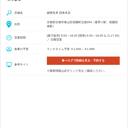
店舗名
鍵善良房 四条本店
京都府京都市東山区祇園町北側264（最寄り駅：祇園四
住所
条駅）
[菓子販売] 9:00～18:00 [喫茶] 9:30～18:00 (L.O.17:45)
営業時間
／ 日曜営業
食事の予算
ランチタイム予算 ￥1,000～￥1,999
食べログで詳細を見る・予約する
参考サイト
※最新情報は必ずリンク先をご確認ください。