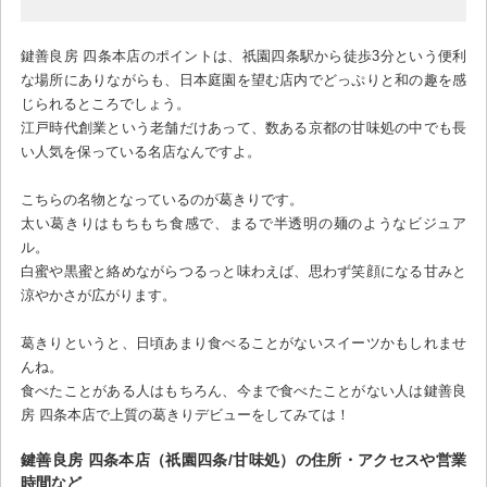
鍵善良房 四条本店のポイントは、祇園四条駅から徒歩3分という便利
な場所にありながらも、日本庭園を望む店内でどっぷりと和の趣を感
じられるところでしょう。
江戸時代創業という老舗だけあって、数ある京都の甘味処の中でも長
い人気を保っている名店なんですよ。
こちらの名物となっているのが葛きりです。
太い葛きりはもちもち食感で、まるで半透明の麺のようなビジュア
ル。
白蜜や黒蜜と絡めながらつるっと味わえば、思わず笑顔になる甘みと
涼やかさが広がります。
葛きりというと、日頃あまり食べることがないスイーツかもしれませ
んね。
食べたことがある人はもちろん、今まで食べたことがない人は鍵善良
房 四条本店で上質の葛きりデビューをしてみては！
鍵善良房 四条本店（祇園四条/甘味処）の住所・アクセスや営業
時間など