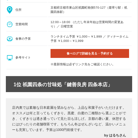
京都府京都市東山区祇園町南側570-127（最寄り駅：祇
住所
園四条駅）
12:00～18:00 （ただし年末年始は営業時間の変更あ
営業時間
り）／ 日曜営業
ランチタイム予算 ￥1,000～￥1,999 ／ ディナータイム
食事の予算
予算 ￥1,000～￥1,999
食べログで詳細を見る・予約する
参考サイト
※最新情報は必ずリンク先をご確認ください。
1位 祇園四条の甘味処「鍵善良房 四条本店」
店内奥では素敵な日本庭園を望みながら、上品な和菓子がいただけます。
オススメは何と言ってもくずきり。黒蜜、白蜜の二種類から選ぶことがで
き、くずきりは透き通っていて見た目も涼しげ。京都の暑い夏、休憩する
にはぴったりの老舗喫茶です。もちろん冬はぜんざいなど、温かいメニュ
ーも充実しています。予算は1000円前後です。
by はるちさん