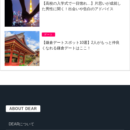
【高校の入学式で一目惚れ…】片思いが成就し
た男性に聞く！出会いや告白のアドバイス
デート
【鎌倉デートスポット10選】2人がもっと仲良
くなれる鎌倉デートはここ！
ABOUT DEAR
DEARについて