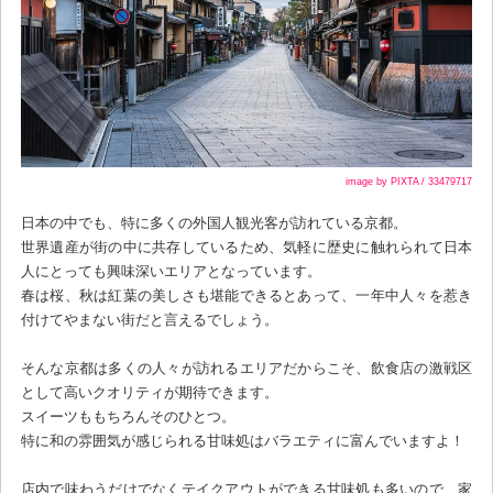
image by PIXTA / 33479717
日本の中でも、特に多くの外国人観光客が訪れている京都。
世界遺産が街の中に共存しているため、気軽に歴史に触れられて日本
人にとっても興味深いエリアとなっています。
春は桜、秋は紅葉の美しさも堪能できるとあって、一年中人々を惹き
付けてやまない街だと言えるでしょう。
そんな京都は多くの人々が訪れるエリアだからこそ、飲食店の激戦区
として高いクオリティが期待できます。
スイーツももちろんそのひとつ。
特に和の雰囲気が感じられる甘味処はバラエティに富んでいますよ！
店内で味わうだけでなくテイクアウトができる甘味処も多いので、家