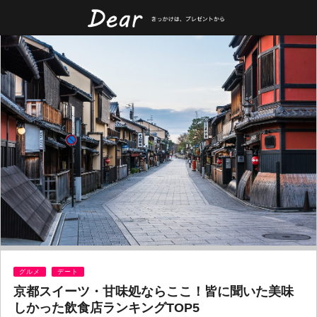
グルメ
デート
京都スイーツ・甘味処ならここ！皆に聞いた美味
しかった飲食店ランキングTOP5