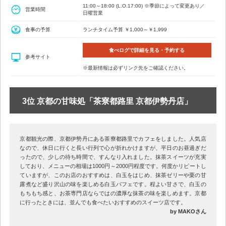
11:00～18:00 (L.O.17:00) ※季節によって変更あり／
営業時間
日曜営業
食事の予算
ランチタイム予算 ￥1,000～￥1,999
食べログで詳細を見る・予約する
参考サイト
※最新情報は必ずリンク先をご確認ください。
3位 京都の甘味処「茶寮都路里 京都伊勢丹店」
京都観光の際、京都伊勢丹にある茶寮都路里でカフェをしました。人気店
なので、休日に行くと長い行列で心が折れかけますが、平日のお昼過ぎだ
ったので、少しの待ち時間で、すんなり入れました。抹茶スイーツが充実
しており、メニューの相場は1000円～2000円程度です。何度かリピートし
ていますが、このお店のおすすめは、白玉をはじめ、抹茶ゼリーや栗の甘
露煮など盛り沢山の味を楽しめる白玉パフェです。程よい甘さで、白玉の
もちもち感と、お茶専門店ならではの濃厚な抹茶の味を楽しめます。京都
に行ったときには、並んでも食べたいおすすめのスイーツ店です。
by MAKOさん