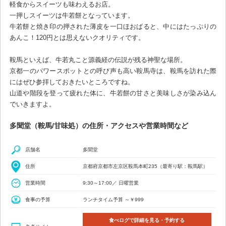
軽食からスイーツも味わえるお店。
一押しスイーツは牛若餅となっています。
牛若餅と焼き印の押された薄皮を一口ほおばると、中にはたっぷりの
あんこ！120円とは思えないクオリティです。
鞍馬といえば、牛若丸こと源義経の伝説が残る神聖な場所。
京都一のパワースポットとの呼び声も高い鞍馬寺は、鞍馬を訪れた際
にはぜひ参拝しておきたいところですね。
山道や階段を登って疲れた体に、牛若餅の甘さと美味しさが染み込ん
でいきますよ。
多聞堂（鞍馬/甘味処）の住所・アクセスや営業時間など
店舗名
多聞堂
住所
京都府京都市左京区鞍馬本町235（最寄り駅：鞍馬駅）
営業時間
9:30～17:00／ 日曜営業
食事の予算
ランチタイム予算 ～￥999
食べログで詳細を見る・予約する