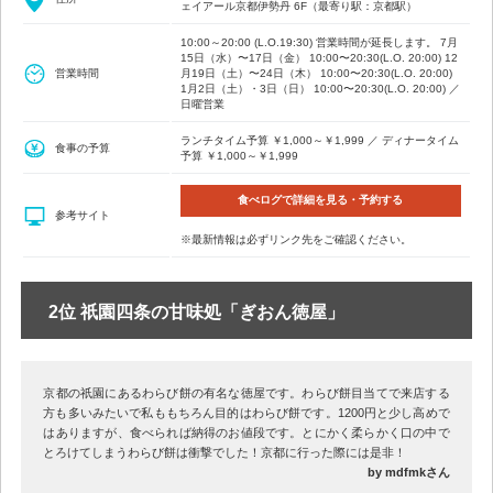
ェイアール京都伊勢丹 6F（最寄り駅：京都駅）
10:00～20:00 (L.O.19:30) 営業時間が延長します。 7月
15日（水）〜17日（金） 10:00〜20:30(L.O. 20:00) 12
営業時間
月19日（土）〜24日（木） 10:00〜20:30(L.O. 20:00)
1月2日（土）・3日（日） 10:00〜20:30(L.O. 20:00) ／
日曜営業
ランチタイム予算 ￥1,000～￥1,999 ／ ディナータイム
食事の予算
予算 ￥1,000～￥1,999
食べログで詳細を見る・予約する
参考サイト
※最新情報は必ずリンク先をご確認ください。
2位 祇園四条の甘味処「ぎおん徳屋」
京都の祇園にあるわらび餅の有名な徳屋です。わらび餅目当てで来店する
方も多いみたいで私ももちろん目的はわらび餅です。1200円と少し高めで
はありますが、食べられば納得のお値段です。とにかく柔らかく口の中で
とろけてしまうわらび餅は衝撃でした！京都に行った際には是非！
by mdfmkさん