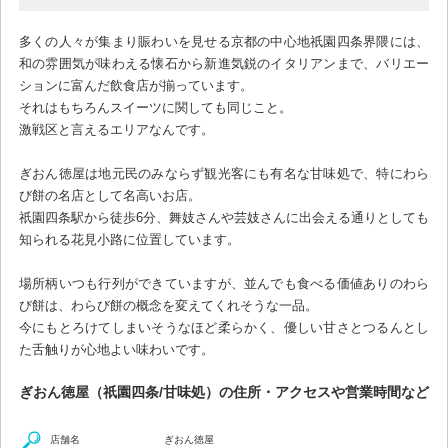
多くの人々が集まり賑わいを見せる京都の中心地祇園四条界隈には、
和の雰囲気が味わえる懐石から新進気鋭のイタリアンまで、バリエー
ションに富んだ飲食店が揃っています。
それはもちろんスイーツに関しても同じこと。
激戦区と言えるエリアなんです。
ぎおん徳屋は地元民のみならず観光客にも有名な甘味処で、特にわら
び餅の名店として名高いお店。
祇園四条駅から徒歩6分、舞妓さんや芸妓さんに出会える通りとしても
知られる花見小路に位置しています。
場所柄いつも行列ができていますが、並んでも食べる価値ありのわら
び餅は、わらび餅の概念を変えてくれそうな一品。
今にもとろけてしまいそうなほど柔らかく、優しい甘さとつるんとし
た舌触りが心地よい味わいです。
ぎおん徳屋（祇園四条/甘味処）の住所・アクセスや営業時間など
店舗名
ぎおん徳屋