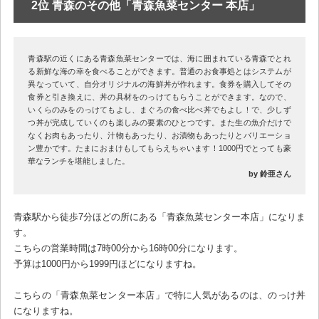
2位 青森のその他「青森魚菜センター 本店」
青森駅の近くにある青森魚菜センターでは、海に囲まれている青森でとれ
る新鮮な海の幸を食べることができます。普通のお食事処とはシステムが
異なっていて、自分オリジナルの海鮮丼が作れます。食券を購入してその
食券と引き換えに、丼の具材をのっけてもらうことができます。なので、
いくらのみをのっけてもよし、まぐろの食べ比べ丼でもよし！で、少しず
つ丼が完成していくのも楽しみの要素のひとつです。また生の魚介だけで
なくお肉もあったり、汁物もあったり、お漬物もあったりとバリエーショ
ン豊かです。たまにおまけもしてもらえちゃいます！1000円でとっても豪
華なランチを堪能しました。
by 鈴亜さん
青森駅から徒歩7分ほどの所にある「青森魚菜センター本店」になりま
す。
こちらの営業時間は7時00分から16時00分になります。
予算は1000円から1999円ほどになりますね。
こちらの「青森魚菜センター本店」で特に人気があるのは、のっけ丼
になりますね。