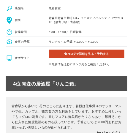
店舗名
丸青食堂
青森県青森市新町1-3-7 フェスティバルシティ アウガ B
住所
1F（最寄り駅：青森駅）
営業時間
6:30～16:00／ 日曜営業
食事の予算
ランチタイム予算 ￥1,000～￥1,999
食べログで詳細を見る・予約する
参考サイト
※最新情報は必ずリンク先をご確認ください。
4位 青森の居酒屋「りんご箱」
青森駅から歩いて5分のところにあります。普段は仕事帰りのサラリーマン
や学生、カップル、観光客の方も利用をしています。おすすめは何といっ
てもマグロの刺身です。同じフロアに鮮魚店がたくさんあり、毎日そこか
ら仕入れた鮮度抜群のものを扱っています。予算としては3,000円あればお
腹いっぱい美味しいものが食べられます。
by ジャックさん