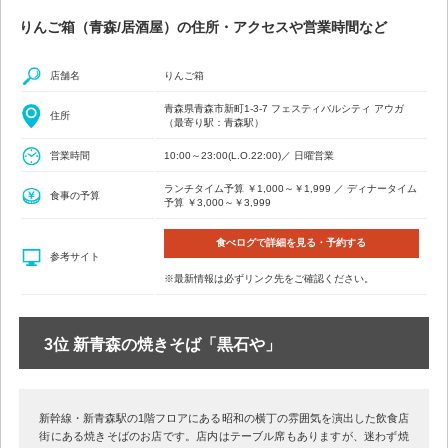
りんご箱（青森/居酒屋）の住所・アクセスや営業時間など
店舗名
りんご箱
青森県青森市新町1-3-7 フェスティバルシティ アウガ
住所
（最寄り駅：青森駅）
営業時間
10:00～23:00(L.O.22:00)／ 日曜営業
ランチタイム予算 ￥1,000～￥1,999 ／ ディナータイム
食事の予算
予算 ￥3,000～￥3,999
食べログで詳細を見る・予約する
参考サイト
※最新情報は必ずリンク先をご確認ください。
3位 新青森の焼きそば「黒石や」
新幹線・新青森駅の1階フロアにある昭和の横丁の雰囲気を演出した飲食店
街にある焼きそばのお店です。店内はテーブル席もありますが、迷わず焼