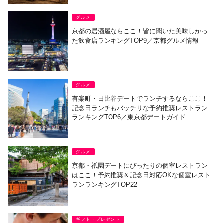
グルメ
京都の居酒屋ならここ！皆に聞いた美味しかっ
た飲食店ランキングTOP9／京都グルメ情報
グルメ
有楽町・日比谷デートでランチするならここ！
記念日ランチもバッチリな予約推奨レストラン
ランキングTOP6／東京都デートガイド
グルメ
京都・祇園デートにぴったりの個室レストラン
はここ！予約推奨＆記念日対応OKな個室レスト
ランランキングTOP22
ギフト・プレゼント