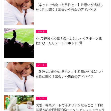
【ネットで出会った男性と…】片思いが成就し
た女性に聞く！出会いや告白のアドバイス
デート
2人で仲良く応援！恋人とはしゃぐスポーツ観
戦にぴったりデートスポット5選
デート
【勤務先の他社の男性と…】片思いが成就した
女性に聞く！出会いや告白のアドバイス
グルメ
大阪・福島デートでイタリアンならここ！予約
推奨＆記念日対応OKなイタリアンレストランラ