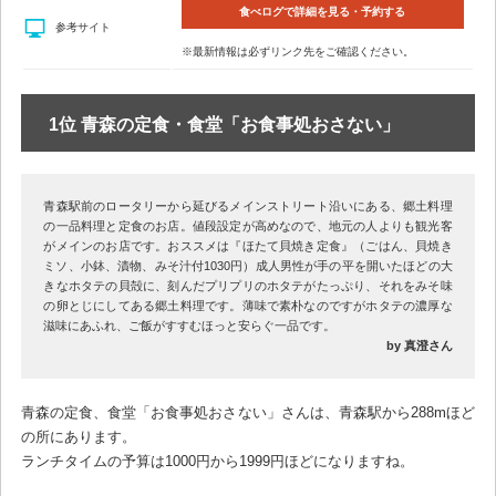
食べログで詳細を見る・予約する
参考サイト
※最新情報は必ずリンク先をご確認ください。
1位 青森の定食・食堂「お食事処おさない」
青森駅前のロータリーから延びるメインストリート沿いにある、郷土料理
の一品料理と定食のお店。値段設定が高めなので、地元の人よりも観光客
がメインのお店です。おススメは『ほたて貝焼き定食』（ごはん、貝焼き
ミソ、小鉢、漬物、みそ汁付1030円）成人男性が手の平を開いたほどの大
きなホタテの貝殻に、刻んだプリプリのホタテがたっぷり、それをみそ味
の卵とじにしてある郷土料理です。薄味で素朴なのですがホタテの濃厚な
滋味にあふれ、ご飯がすすむほっと安らぐ一品です。
by 真澄さん
青森の定食、食堂「お食事処おさない」さんは、青森駅から288mほど
の所にあります。
ランチタイムの予算は1000円から1999円ほどになりますね。