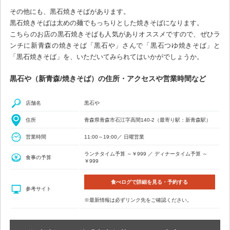
その他にも、黒石焼きそばがあります。
黒石焼きそばは太めの麺でもっちりとした焼きそばになります。
こちらのお店の黒石焼きそばも人気がありオススメですので、ぜひラ
ンチに新青森の焼きそば「黒石や」さんで「黒石つゆ焼きそば」と
「黒石焼きそば」を、いただいてみられてはいかがでしょうか。
黒石や（新青森/焼きそば）の住所・アクセスや営業時間など
店舗名
黒石や
住所
青森県青森市石江字高間140-2（最寄り駅：新青森駅）
営業時間
11:00～19:00／ 日曜営業
ランチタイム予算 ～￥999 ／ ディナータイム予算 ～
食事の予算
￥999
食べログで詳細を見る・予約する
参考サイト
※最新情報は必ずリンク先をご確認ください。