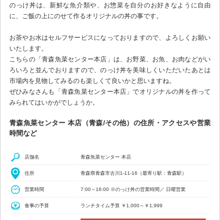
のっけ丼は、新鮮な魚介類や、お惣菜を自分のお好きなように自由
に、ご飯の上にのせて作るオリジナルの丼の事です。
お茶やお水はセルフサービスになっておりますので、よろしくお願い
いたします。
こちらの「青森魚菜センター本店」は、お野菜、お魚、お肉などがい
ろいろと並んでおりますので、のっけ丼を美味しくいただいたあとは
市場内を見物してみるのも楽しくて良いかと思いますね。
ぜひみなさんも「青森魚菜センター本店」でオリジナルの丼を作って
みられてはいかがでしょうか。
青森魚菜センター 本店（青森/その他）の住所・アクセスや営業
時間など
店舗名
青森魚菜センター 本店
住所
青森県青森市古川1-11-16（最寄り駅：青森駅）
営業時間
7:00～16:00 ※のっけ丼の営業時間／ 日曜営業
食事の予算
ランチタイム予算 ￥1,000～￥1,999