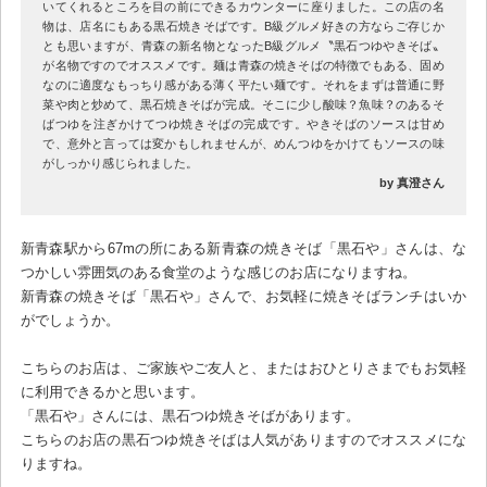
いてくれるところを目の前にできるカウンターに座りました。この店の名
物は、店名にもある黒石焼きそばです。B級グルメ好きの方ならご存じか
とも思いますが、青森の新名物となったB級グルメ〝黒石つゆやきそば〟
が名物ですのでオススメです。麺は青森の焼きそばの特徴でもある、固め
なのに適度なもっちり感がある薄く平たい麺です。それをまずは普通に野
菜や肉と炒めて、黒石焼きそばが完成。そこに少し酸味？魚味？のあるそ
ばつゆを注ぎかけてつゆ焼きそばの完成です。やきそばのソースは甘め
で、意外と言っては変かもしれませんが、めんつゆをかけてもソースの味
がしっかり感じられました。
by 真澄さん
新青森駅から67mの所にある新青森の焼きそば「黒石や」さんは、な
つかしい雰囲気のある食堂のような感じのお店になりますね。
新青森の焼きそば「黒石や」さんで、お気軽に焼きそばランチはいか
がでしょうか。
こちらのお店は、ご家族やご友人と、またはおひとりさまでもお気軽
に利用できるかと思います。
「黒石や」さんには、黒石つゆ焼きそばがあります。
こちらのお店の黒石つゆ焼きそばは人気がありますのでオススメにな
りますね。