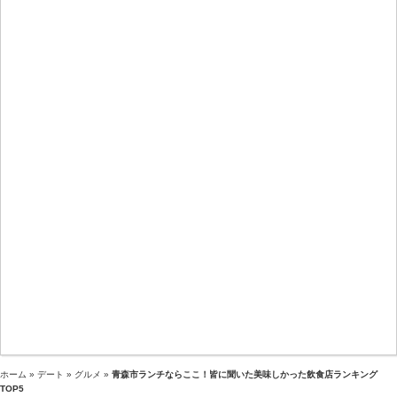
ホーム
»
デート
»
グルメ
»
青森市ランチならここ！皆に聞いた美味しかった飲食店ランキング
TOP5