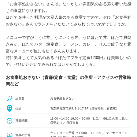
「お食事処おさない」さんは、なつかしい雰囲気のある落ち着いた感
じの食堂になりますね。
ほたてを使った料理が大変人気のある食堂ですので、ぜひ「お食事処
おさない」さんでランチをいただいてみられてはいかがでしょうか。
メニューですが、うに丼、うにいくら丼、うにほたて丼、ほたて貝焼
きみそ、ほたてバター焼定食、ラーメン、カレー、りんご餃子など豊
富なメニューが他にもたくさんあります。
特に美味しくて人気のある「ほたてフライ定食1200円」は美味しいの
で、ぜひいただいてみられてはいかがでしょうか。
お食事処おさない（青森/定食・食堂）の住所・アクセスや営業時
間など
店舗名
お食事処おさない
住所
青森県青森市新町1-1-17 1F（最寄り駅：青森駅）
11:00～14:00 16:00～20:00（L.O.） ※L.O.の前に並ぶ
営業時間
必要あり／ 日曜営業
ランチタイム予算 ￥1,000～￥1,999 ／ ディナータイム
食事の予算