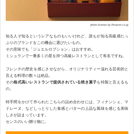
photo license by Amazon.co.jp
知る人ぞ知るというレアなものもいいけれど、誰もが知る高級感たっ
ぷりのブランドをこの機会に選びたいもの。
その意味でも「ジュエルロブション」はおすすめ。
ミシュランで一番多くの星を持つ高級レストランとして有名ですね。
フレンチの歴史を感じさせながら、オリジナリティー溢れる芸術的と
言える料理の数々は絶品。
その
格式高いレストランで提供されている焼き菓子
も特製と言えるも
の。
特手間をかけて作られたこちらの詰め合わせには、フィナンシェ、マ
ドレーヌ、などしっとりした食感とバターの上品な風味を感じる美味
しさが詰まっています。
センスのいい贈り物に。