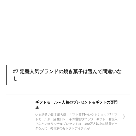
#7 定番人気ブランドの焼き菓子は選んで間違いな
し
ギフトモール – 人気のプレゼント＆ギフトの専門
店
いま話題の日本最大級、ギフト専門セレクトショップ｢ギフ
トモール｣♪ 誕生日ケーキの通販やフラワーギフト・名前入
りなどのオリジナルプレゼントは、100万人以上の購買デー
タを元に、売れ筋のセレクトアイテムが…