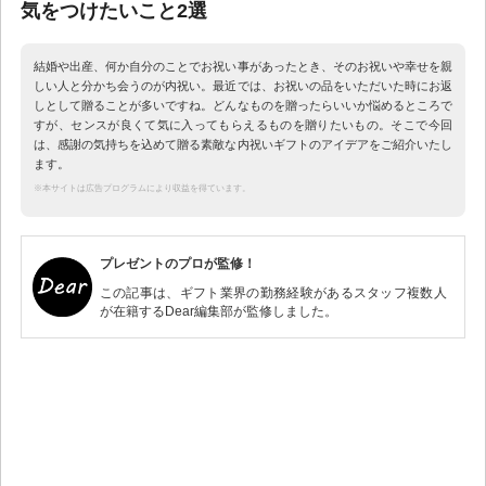
気をつけたいこと2選
結婚や出産、何か自分のことでお祝い事があったとき、そのお祝いや幸せを親
しい人と分かち会うのが内祝い。最近では、お祝いの品をいただいた時にお返
しとして贈ることが多いですね。どんなものを贈ったらいいか悩めるところで
すが、センスが良くて気に入ってもらえるものを贈りたいもの。そこで今回
は、感謝の気持ちを込めて贈る素敵な内祝いギフトのアイデアをご紹介いたし
ます。
※本サイトは広告プログラムにより収益を得ています。
プレゼントのプロが監修！
この記事は、ギフト業界の勤務経験があるスタッフ複数人
が在籍するDear編集部が監修しました。