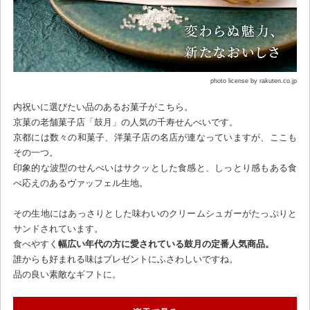
photo license by rakuten.co.jp
内祝いに選びたい品のあるお菓子がこちら。
京菓の老舗菓子店「鼓月」の人気の千寿せんべいです。
京都には数々の和菓子、洋菓子店の名店が連なっていますが、ここも
その一つ。
印象的な波型のせんべいはサクッとした食感と、しっとり感もある食
べ応えのあるヴァッフェル生地。
その生地にはあっさりとした味わいのクリームシュガーがたっぷりと
サンドされています。
食べやすく
幅広い年代の方に愛されている鼓月の定番人気商品。
誰からも好まれる味はプレゼントにふさわしいですね。
品の良い素敵なギフトに。