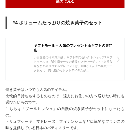
楽天で見る
#4 ボリュームたっぷりの焼き菓子のセット
ギフトモール – 人気のプレゼント＆ギフトの専門
店
いま話題の日本最大級、ギフト専門セレクトショップ｢ギフ
トモール｣♪ 誕生日ケーキの通販やフラワーギフト・名前入
りなどのオリジナルプレゼントは、100万人以上の購買デー
タを元に、売れ筋のセレクトアイテムが…
焼き菓子はいつでも人気のアイテム。
比較的日持ちもするものなので、遠方にお住いの方へ送りたい時にも
選びたいものです。
こちらは「ブールミッシュ」の自慢の焼き菓子がセットになったも
の。
トリュフケーキ、マドレーヌ、フィナンシェなど伝統的なフランスの
味を提供している日本のパティスリーです。