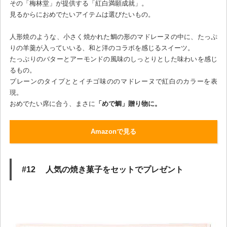
その「梅林堂」が提供する「紅白満願成就」。
見るからにおめでたいアイテムは選びたいもの。
人形焼のような、小さく焼かれた鯛の形のマドレーヌの中に、たっぷ
りの羊羹が入っていいる、和と洋のコラボを感じるスイーツ。
たっぷりのバターとアーモンドの風味のしっとりとした味わいを感じ
るもの。
プレーンのタイプととイチゴ味ののマドレーヌで紅白のカラーを表
現。
おめでたい席に合う、まさに
「めで鯛」贈り物に。
Amazonで見る
#12 人気の焼き菓子をセットでプレゼント