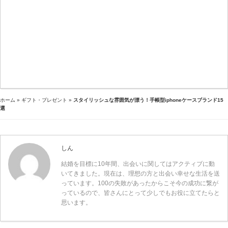
ホーム
»
ギフト・プレゼント
»
スタイリッシュな雰囲気が漂う！手帳型iphoneケースブランド15
選
しん
結婚を目標に10年間、出会いに関してはアクティブに動
いてきました。現在は、理想の方と出会い幸せな生活を送
っています。100の失敗があったからこそ今の成功に繋が
っているので、皆さんにとって少しでもお役に立てたらと
思います。