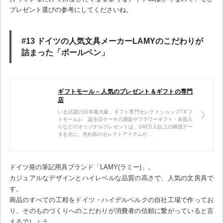
プレゼント選びの参考にしてくださいね。
#13 ドイツの人気文具メーカーLAMYのこだわりが
詰まった「ボールペン」
ギフトモール – 人気のプレゼント＆ギフトの専門
店
いま話題の日本最大級、ギフト専門セレクトショップ｢ギフ
トモール｣♪ 誕生日ケーキの通販やフラワーギフト・名前入
りなどのオリジナルプレゼントは、100万人以上の購買デー
タを元に、売れ筋のセレクトアイテムが…
ドイツ発の筆記用具ブランド「LAMY(ラミー)」。
カジュアルなデザインとハイレベルな品質の高さで、人気の文房具で
す。
商品のすべての工程をドイツ・ハイデルベルクの自社工場で作ってお
り、そのものづくりへのこだわりが消費者の信頼に繋がっていると言
えるでしょう。