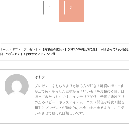
1
2
ホーム
»
ギフト・プレゼント
»
【高校生の彼氏へ】予算3,000円以内で選ぶ「付き合って1ヶ月記念
日」のプレゼント！おすすめアイテム15選
はるひ
プレゼントをもらうよりも贈る方が好き！雑貨の街・自由
が丘で長年暮らした経験から「いいモノを見極める目」は
培ってきたつもりです。インテリア関係、子育て経験アリ
のためベビー・キッズアイテム、コスメ関係が得意！贈る
相手とプレゼントが運命的な出会いを出来るよう、お手伝
いをさせて頂ければ嬉しいです。