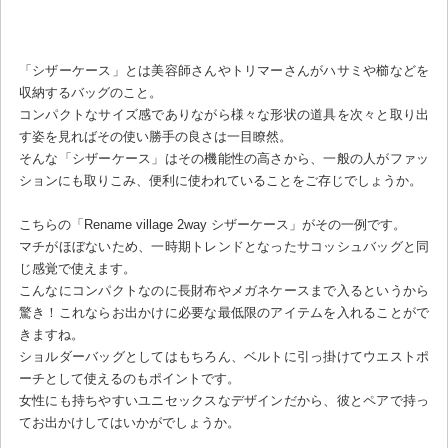
「シザーケース」とは美容師さんやトリマーさんがハサミや櫛などを
収納するバッグのこと。
コンパクトなサイズ感でありながら様々な形状の道具を次々と取り出
す姿を見ればその使い勝手の良さは一目瞭然。
そんな「シザーケース」はその機能性の高さから、一般の人がファッ
ションにも取りこみ、便利に使われていることをご存じでしょうか。
こちらの「Rename village 2way シザーケース」がその一例です。
マチがほぼないため、一時期トレンドとなったサコッシュバッグと同
じ感覚で使えます。
こんなにコンパクトなのに長財布やメガネケースまで入るというから
驚き！これならお出かけに必要な最低限のアイテムを入れることがで
きますね。
ショルダーバッグとしてはもちろん、ベルトに引っ掛けてウエストポ
ーチとして使えるのもポイントです。
女性にも持ちやすいユニセックスなデザインだから、彼とペアで持っ
てお出かけしてはいかがでしょうか。