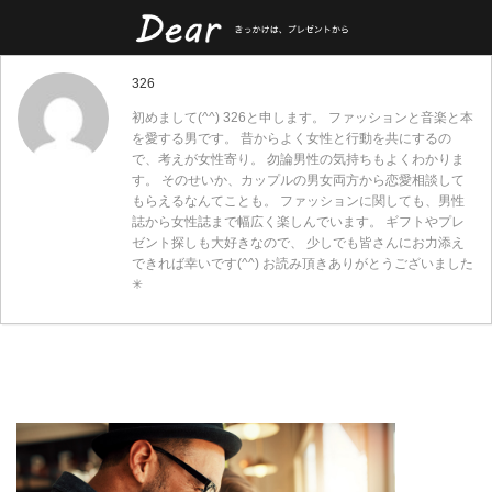
326
初めまして(^^) 326と申します。 ファッションと音楽と本
を愛する男です。 昔からよく女性と行動を共にするの
で、考えが女性寄り。 勿論男性の気持ちもよくわかりま
す。 そのせいか、カップルの男女両方から恋愛相談して
もらえるなんてことも。 ファッションに関しても、男性
誌から女性誌まで幅広く楽しんでいます。 ギフトやプレ
ゼント探しも大好きなので、 少しでも皆さんにお力添え
できれば幸いです(^^) お読み頂きありがとうございました
✳︎