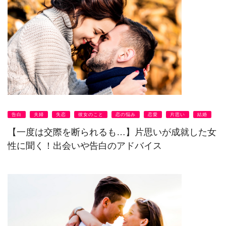
告白
夫婦
失恋
彼女のこと
恋の悩み
恋愛
片思い
結婚
【一度は交際を断られるも…】片思いが成就した女
性に聞く！出会いや告白のアドバイス