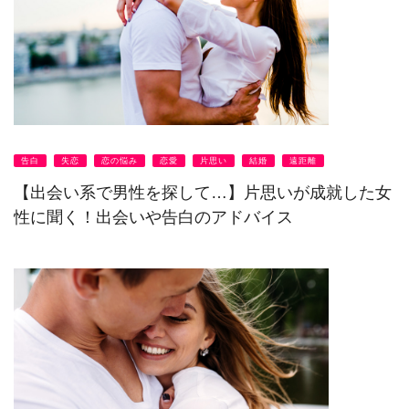
告白
失恋
恋の悩み
恋愛
片思い
結婚
遠距離
【出会い系で男性を探して…】片思いが成就した女
性に聞く！出会いや告白のアドバイス