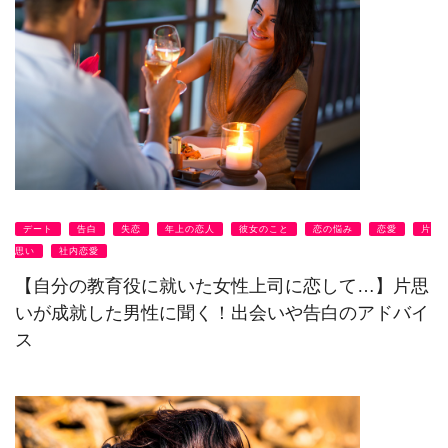
デート
告白
失恋
年上の恋人
彼女のこと
恋の悩み
恋愛
片
思い
社内恋愛
【自分の教育役に就いた女性上司に恋して…】片思
いが成就した男性に聞く！出会いや告白のアドバイ
ス