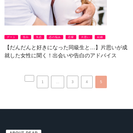
デート
告白
失恋
恋の悩み
恋愛
片思い
結婚
【だんだんと好きになった同級生と…】片思いが成
就した女性に聞く！出会いや告白のアドバイス
1
…
3
4
5