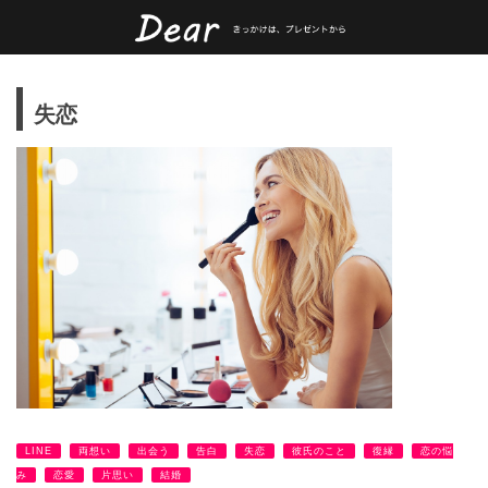
失恋
LINE
両想い
出会う
告白
失恋
彼氏のこと
復縁
恋の悩
み
恋愛
片思い
結婚