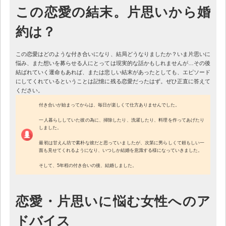
この恋愛の結末。片思いから婚
約は？
この恋愛はどのような付き合いになり、結局どうなりましたか？いま片思いに
悩み、また想いを募らせる人にとっては現実的な話かもしれませんが…その後
結ばれていく運命もあれば、または悲しい結末があったとしても、エピソード
にしてくれているということは記憶に残る恋愛だったはず。ぜひ正直に答えて
ください。
付き合いが始まってからは、毎日が楽しくて仕方ありませんでした。
一人暮らししていた彼の為に、掃除したり、洗濯したり、料理を作ってあげたり
しました。
最初は甘えん坊で素朴な彼だと思っていましたが、次第に男らしくて頼もしい一
面も見せてくれるようになり、いつしか結婚を意識する様になっていきました。
そして、5年程の付き合いの後、結婚しました。
恋愛・片思いに悩む女性へのア
ドバイス