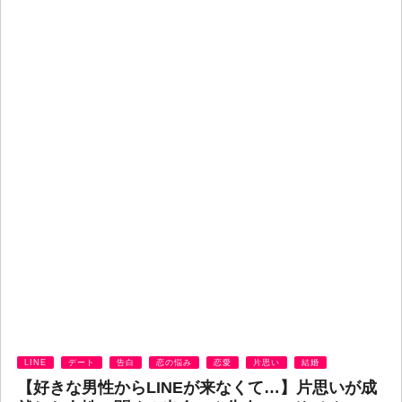
LINE
デート
告白
恋の悩み
恋愛
片思い
結婚
【好きな男性からLINEが来なくて…】片思いが成