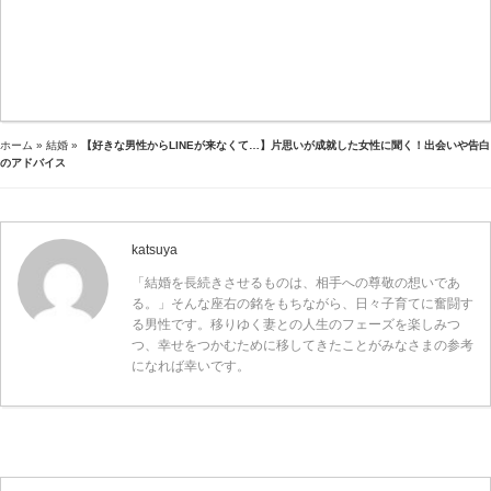
ホーム
»
結婚
»
【好きな男性からLINEが来なくて…】片思いが成就した女性に聞く！出会いや告白
のアドバイス
katsuya
「結婚を長続きさせるものは、相手への尊敬の想いであ
る。」そんな座右の銘をもちながら、日々子育てに奮闘す
る男性です。移りゆく妻との人生のフェーズを楽しみつ
つ、幸せをつかむために移してきたことがみなさまの参考
になれば幸いです。