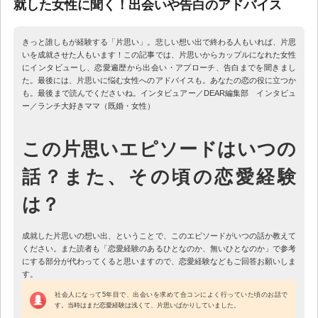
就した女性に聞く！出会いや告白のアドバイス
きっと誰しもが経験する「片思い」。悲しい想い出で終わる人もいれば、片思
いを成就させた人もいます！この記事では、片思いからカップルになれた女性
にインタビューし、恋愛遍歴から出会い・アプローチ、告白までを聞きまし
た。最後には、片思いに悩む女性へのアドバイスも。あなたの恋の役に立つか
も。最後まで読んでくださいね。インタビュアー／DEAR編集部 インタビュ
ー／ランチ大好きママ（既婚・女性）
この片思いエピソードはいつの
話？また、その頃の恋愛経験
は？
成就した片思いの想い出、ということで、このエピソードがいつの話か教えて
ください。また読者も「恋愛経験のあるひとなのか、無いひとなのか」で参考
にする部分が代わってくると思いますので、恋愛経験などもご回答お願いしま
す。
社会人になって5年目で、出会いを求めて合コンによく行っていた頃のお話で
す。当時はまだ恋愛経験は浅くて、片思いばかりしていました。