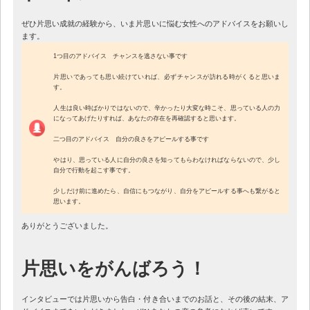
ぜひ片思い成就の経験から、いま片思いに悩む女性へのアドバイスをお願いし
ます。
1つ目のアドバイス チャンスを逃さない事です
片思いであっても思い続けていれば、必ずチャンスが訪れる時がくると思いま
す。
人生は良い時ばかりではないので、辛かったり大変な時こそ、思っている人の力
になってあげたりすれば、あなたの存在を再確認すると思います。
二つ目のアドバイス 自分の良さをアピールする事です
やはり、思っている人に自分の良さを知ってもらわなければならないので、少し
自分で行動を起こす事です。
少しだけ前に進めたら、自信にもつながり、自分をアピールする事へも繋がると
思います。
ありがとうございました。
片思いをがんばろう！
インタビューでは片思いから告白・付き合いまでのお話と、その後の結末、ア