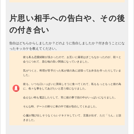
片思い相手への告白や、その後
の付き合い
告白はどちらからしましたか？どのように告白しましたか？付き合うことにな
ったキッカケを教えてください。
彼も私も恋愛経験が浅かったので、お互いに最初はぎこちなかったのが、段々と
会うにつれて、居心地の良い関係になっていきました。
気がつくと、料理が苦手だった私が彼の為に頑張ってお弁当を作ったりしていま
した。
彼も、いつも口いっぱいに美味しそうに食べてくれて、私ももっともっと彼の為
に、色々な事をしてあげたいと思う様になりました。
会えない時も電話したりして、常に彼の事で頭の中がいっぱいになりました。
そんな時、デートの帰りに車の中で彼が告白してくれました。
心臓が飛び出しそうなくらいドキドキしていて、言葉が出ず、ただ「うん」と頷
きました。