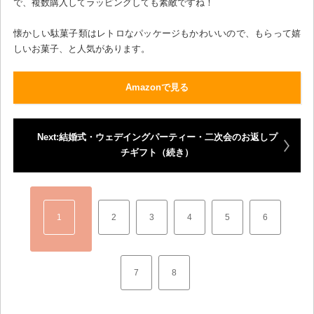
で、複数購入してラッピングしても素敵ですね！
懐かしい駄菓子類はレトロなパッケージもかわいいので、もらって嬉
しいお菓子、と人気があります。
Amazonで見る
Next:結婚式・ウェデイングパーティー・二次会のお返しプ
チギフト（続き）
1
2
3
4
5
6
7
8