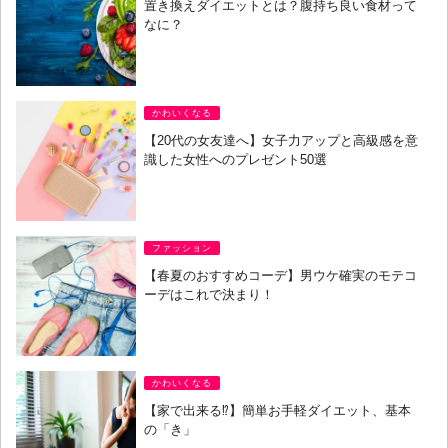
置き換えダイエットとは？腹持ち良い食材って
なに？
かわいくなる
【20代の女友達へ】女子力アップと高級感を意
識した女性へのプレゼント50選
ファッション
【春夏のおすすめコーデ】男ウケ確実のモテコ
ーデはこれで決まり！
かわいくなる
【家で出来る⁉︎】簡単お手軽ダイエット、基本
の「き」