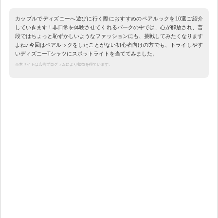
カップルでディズニーへ遊びに行く際におすすめのペアルックを10選ご紹介
していきます！非日常を体験させてくれるパークの中では、心が解放され、普
段ではちょっと恥ずかしいようなファッションにも、挑戦してみたくなります
よね♪今回はペアルックをしたことがない初心者向けの方でも、トライしやす
いディズニーTシャツにスポットライトを当ててみました。
※本サイトは広告プログラムにより収益を得ています。