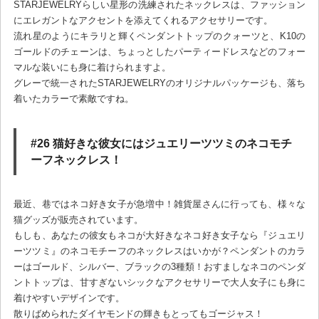
STARJEWELRYらしい星形の洗練されたネックレスは、ファッション
にエレガントなアクセントを添えてくれるアクセサリーです。
流れ星のようにキラリと輝くペンダントトップのクォーツと、K10の
ゴールドのチェーンは、ちょっとしたパーティードレスなどのフォー
マルな装いにも身に着けられますよ。
グレーで統一されたSTARJEWELRYのオリジナルパッケージも、落ち
着いたカラーで素敵ですね。
#26 猫好きな彼女にはジュエリーツツミのネコモチ
ーフネックレス！
最近、巷ではネコ好き女子が急増中！雑貨屋さんに行っても、様々な
猫グッズが販売されています。
もしも、あなたの彼女もネコが大好きなネコ好き女子なら『ジュエリ
ーツツミ』のネコモチーフのネックレスはいかが？ペンダントのカラ
ーはゴールド、シルバー、ブラックの3種類！おすましなネコのペンダ
ントトップは、甘すぎないシックなアクセサリーで大人女子にも身に
着けやすいデザインです。
散りばめられたダイヤモンドの輝きもとってもゴージャス！