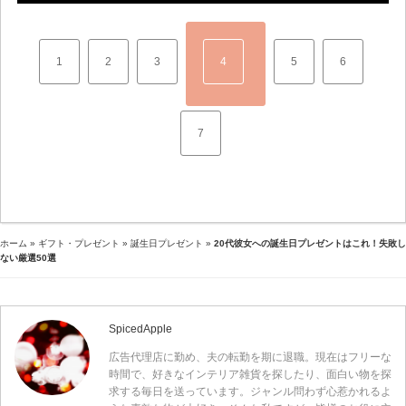
1
2
3
4
5
6
7
ホーム
»
ギフト・プレゼント
»
誕生日プレゼント
»
20代彼女への誕生日プレゼントはこれ！失敗し
ない厳選50選
SpicedApple
広告代理店に勤め、夫の転勤を期に退職。現在はフリーな
時間で、好きなインテリア雑貨を探したり、面白い物を探
求する毎日を送っています。ジャンル問わず心惹かれるよ