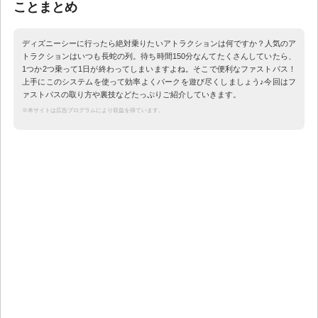
ことまとめ
ディズニーシーに行ったら絶対乗りたいアトラクションは何ですか？人気のア
トラクションはいつも長蛇の列。待ち時間150分なんてたくさんしていたら、
1つか2つ乗って1日が終わってしまいますよね。そこで便利なファストパス！
上手にこのシステムを使って効率よくパークを遊び尽くしましょう♪今回はフ
ァストパスの取り方や裏技などたっぷりご紹介していきます。
※本サイトは広告プログラムにより収益を得ています。