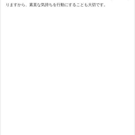
りますから、素直な気持ちを行動にすることも大切です。