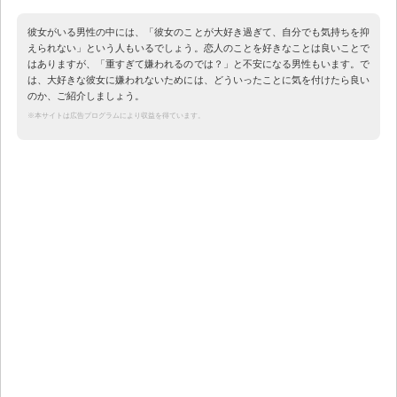
彼女がいる男性の中には、「彼女のことが大好き過ぎて、自分でも気持ちを抑
えられない」という人もいるでしょう。恋人のことを好きなことは良いことで
はありますが、「重すぎて嫌われるのでは？」と不安になる男性もいます。で
は、大好きな彼女に嫌われないためには、どういったことに気を付けたら良い
のか、ご紹介しましょう。
※本サイトは広告プログラムにより収益を得ています。