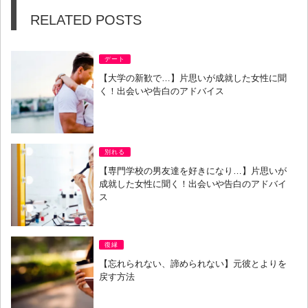
RELATED POSTS
デート
【大学の新歓で…】片思いが成就した女性に聞
く！出会いや告白のアドバイス
別れる
【専門学校の男友達を好きになり…】片思いが
成就した女性に聞く！出会いや告白のアドバイ
ス
復縁
【忘れられない、諦められない】元彼とよりを
戻す方法