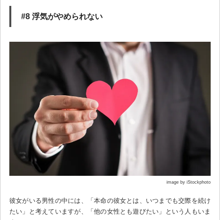
#8 浮気がやめられない
image by iStockphoto
彼女がいる男性の中には、「本命の彼女とは、いつまでも交際を続け
たい」と考えていますが、「他の女性とも遊びたい」という人もいま