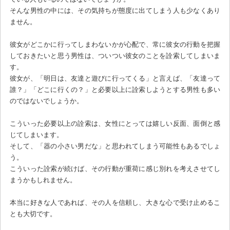
そんな男性の中には、その気持ちが態度に出てしまう人も少なくあり
ません。
彼女がどこかに行ってしまわないかが心配で、常に彼女の行動を把握
しておきたいと思う男性は、ついつい彼女のことを詮索してしまいま
す。
彼女が、「明日は、友達と遊びに行ってくる」と言えば、「友達って
誰？」「どこに行くの？」と必要以上に詮索しようとする男性も多い
のではないでしょうか。
こういった必要以上の詮索は、女性にとっては嬉しい反面、面倒と感
じてしまいます。
そして、「器の小さい男だな」と思われてしまう可能性もあるでしょ
う。
こういった詮索が続けば、その行動が重荷に感じ別れを考えさせてし
まうかもしれません。
本当に好きな人であれば、その人を信頼し、大きな心で受け止めるこ
とも大切です。