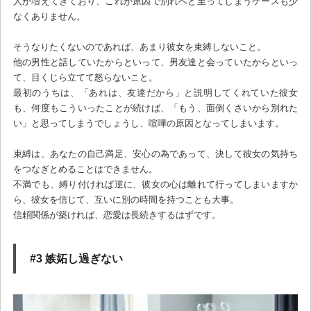
人が増えてきており、これが原因で別れへと至ってしまうケースも少
なくありません。
そうなりたくないのであれば、あまり彼女を束縛しないこと。
他の男性と話していたからといって、男友達と会っていたからといっ
て、目くじら立てて怒らないこと。
最初のうちは、「あれは、友達だから」と説明してくれていた彼女
も、何度もこういったことが続けば、「もう、面倒くさいから別れた
い」と思ってしまうでしょうし、喧嘩の原因となってしまいます。
束縛は、あなたの自己満足、安心の為であって、決して彼女の気持ち
をつなぎとめることはできません。
不満でも、縛り付ければ逆に、彼女の心は離れて行ってしまいますか
ら、彼女を信じて、互いに別の時間を持つことも大事。
信頼関係が築ければ、恋愛は長続きするはずです。
#3 嫉妬し過ぎない