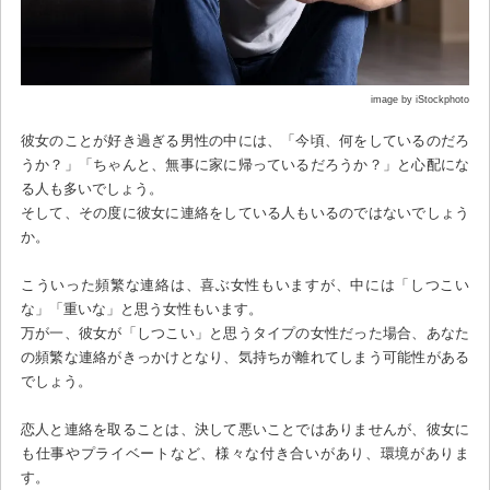
image by iStockphoto
彼女のことが好き過ぎる男性の中には、「今頃、何をしているのだろ
うか？」「ちゃんと、無事に家に帰っているだろうか？」と心配にな
る人も多いでしょう。
そして、その度に彼女に連絡をしている人もいるのではないでしょう
か。
こういった頻繁な連絡は、喜ぶ女性もいますが、中には「しつこい
な」「重いな」と思う女性もいます。
万が一、彼女が「しつこい」と思うタイプの女性だった場合、あなた
の頻繁な連絡がきっかけとなり、気持ちが離れてしまう可能性がある
でしょう。
恋人と連絡を取ることは、決して悪いことではありませんが、彼女に
も仕事やプライベートなど、様々な付き合いがあり、環境がありま
す。