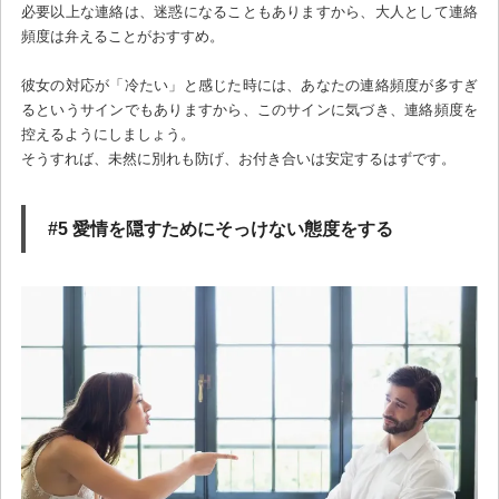
必要以上な連絡は、迷惑になることもありますから、大人として連絡
頻度は弁えることがおすすめ。
彼女の対応が「冷たい」と感じた時には、あなたの連絡頻度が多すぎ
るというサインでもありますから、このサインに気づき、連絡頻度を
控えるようにしましょう。
そうすれば、未然に別れも防げ、お付き合いは安定するはずです。
#5 愛情を隠すためにそっけない態度をする