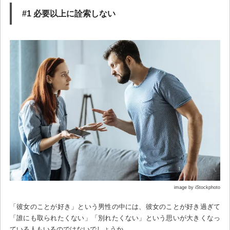
#1 必要以上に詮索しない
image by iStockphoto
「彼女のことが好き」という男性の中には、彼女のことが好き過ぎて
「誰にも取られたくない」「別れたくない」という思いが大きくなっ
ている人もいるのではないでしょうか。