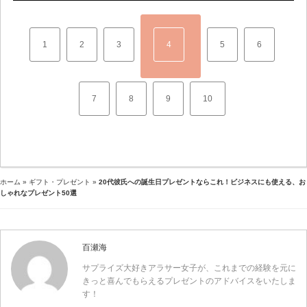
1
2
3
4
5
6
7
8
9
10
ホーム
»
ギフト・プレゼント
»
20代彼氏への誕生日プレゼントならこれ！ビジネスにも使える、お
しゃれなプレゼント50選
百瀬海
サプライズ大好きアラサー女子が、これまでの経験を元に
きっと喜んでもらえるプレゼントのアドバイスをいたしま
す！