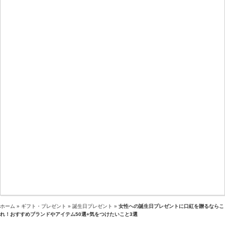
ホーム
»
ギフト・プレゼント
»
誕生日プレゼント
»
女性への誕生日プレゼントに口紅を贈るならこ
れ！おすすめブランドやアイテム50選+気をつけたいこと3選