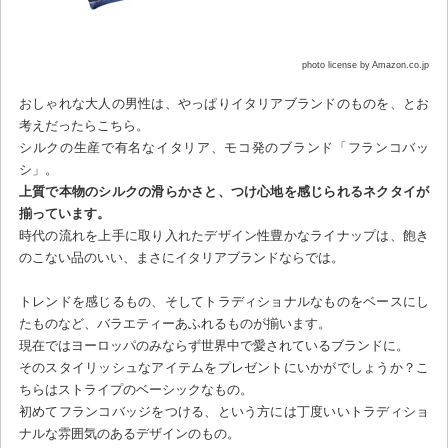
photo license by Amazon.co.jp
おしゃれな大人の男性は、やっぱりイタリアブランドのものを、とお
考えだったらこちら。
シルクの生産で有名なイタリア、モコ発のブランド「フランコバッ
シ」。
上質で本物のシルクの滑らかさと、つけ心地を感じられるネクタイが
揃っています。
時代の流れを上手に取り入れたデザイン性豊かなライナップは、飽き
のこない品のいい、まさにイタリアブランドならでは。
トレンドを感じるもの、そしてトラディショナルなものをベースにし
たものなど、バラエティーあふれるものが揃います。
現在ではヨーロッパのみならず世界中で愛されているブランドに。
そのスタイリッシュなアイテムをプレゼントにいかがでしょうか？こ
ちらはストライプのベーシックなもの。
初めてフランコバッジをつける、という方には丁度いいトラディショ
ナルな雰囲気のあるデザインのもの。