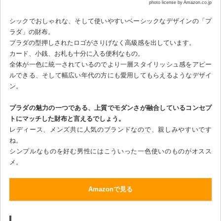
photo license by Amazon.co.jp
シックでおしゃれな、そして使いやすいベーシックなデザインの「プ
ラダ」の財布。
プラダの型押しされたロゴがさりげなく高級感を出しています。
カード、小銭、お札も十分に入る便利なもの。
全体が一色に統一されているのでより一層スタイリッシュ感をアピー
ルできる、そして幅広い年代の方にも愛用してもらえるようなデザイ
ン。
プラダの魅力の一つである、上質でモダンさが融合しているコンセプ
トにマッチした財布と言えるでしょう。
レディース、メンズ共に人気のブランドなので、親しみやすいです
ね。
シンプルなものを好む男性にはこういった一色使いのものがオスス
メ。
Amazonで見る