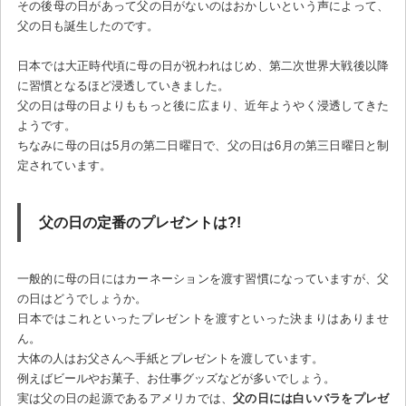
その後母の日があって父の日がないのはおかしいという声によって、
父の日も誕生したのです。
日本では大正時代頃に母の日が祝われはじめ、第二次世界大戦後以降
に習慣となるほど浸透していきました。
父の日は母の日よりももっと後に広まり、近年ようやく浸透してきた
ようです。
ちなみに母の日は5月の第二日曜日で、父の日は6月の第三日曜日と制
定されています。
父の日の定番のプレゼントは?!
一般的に母の日にはカーネーションを渡す習慣になっていますが、父
の日はどうでしょうか。
日本ではこれといったプレゼントを渡すといった決まりはありませ
ん。
大体の人はお父さんへ手紙とプレゼントを渡しています。
例えばビールやお菓子、お仕事グッズなどが多いでしょう。
実は父の日の起源であるアメリカでは、
父の日には白いバラをプレゼ