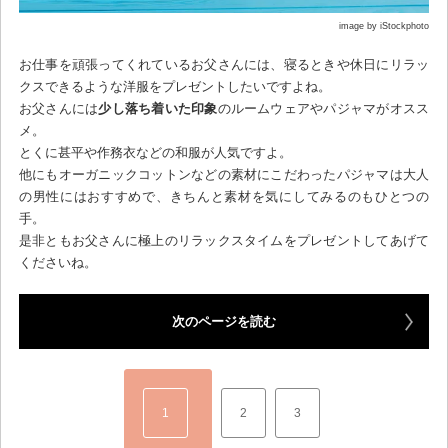
image by iStockphoto
お仕事を頑張ってくれているお父さんには、寝るときや休日にリラッ
クスできるような洋服をプレゼントしたいですよね。
お父さんには
少し落ち着いた印象
のルームウェアやパジャマがオスス
メ。
とくに甚平や作務衣などの和服が人気ですよ。
他にもオーガニックコットンなどの素材にこだわったパジャマは大人
の男性にはおすすめで、きちんと素材を気にしてみるのもひとつの
手。
是非ともお父さんに極上のリラックスタイムをプレゼントしてあげて
くださいね。
次のページを読む
1
2
3