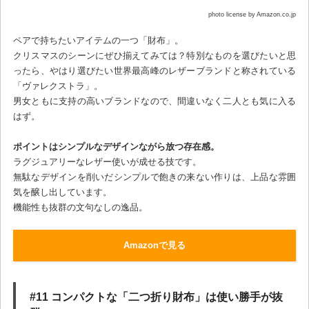
photo license by Amazon.co.jp
ペアで持ちたいアイテムの一つ「財布」。
クリスマスのシーンにぜひ揃えてみては？特別なものを選びたいと思
ったら、やはり選びたい世界最高峰のレザーブランドと称されている
「ヴァレクストラ」。
男女ともに支持の高いブランドなので、間違いなく二人とも気に入る
はず。
ポイントはシンプルなデザインながら放つ存在感。
ラグジュアリーなレザー使いが成せる技です。
無駄なデザインを削いだシンプルで飽きの来ない作りは、上品な雰囲
気を醸し出しています。
機能性も抜群の文句なしの逸品。
Amazonで見る
#11 コンパクトな「二つ折り財布」は使い勝手が抜