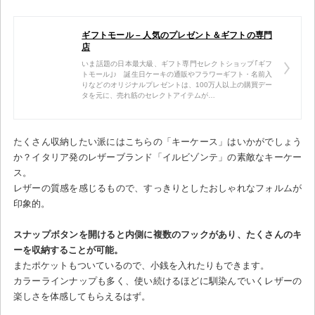
ギフトモール – 人気のプレゼント＆ギフトの専門
店
いま話題の日本最大級、ギフト専門セレクトショップ｢ギフ
トモール｣♪ 誕生日ケーキの通販やフラワーギフト・名前入
りなどのオリジナルプレゼントは、100万人以上の購買デー
タを元に、売れ筋のセレクトアイテムが…
たくさん収納したい派にはこちらの「キーケース」はいかがでしょう
か？イタリア発のレザーブランド「イルビゾンテ」の素敵なキーケー
ス。
レザーの質感を感じるもので、すっきりとしたおしゃれなフォルムが
印象的。
スナップボタンを開けると内側に複数のフックがあり、たくさんのキ
ーを収納することが可能。
またポケットもついているので、小銭を入れたりもできます。
カラーラインナップも多く、使い続けるほどに馴染んでいくレザーの
楽しさを体感してもらえるはず。