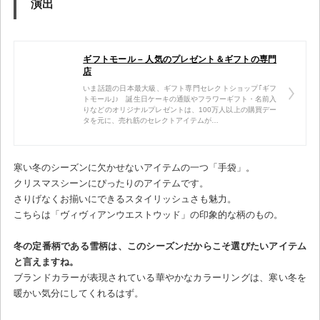
演出
ギフトモール – 人気のプレゼント＆ギフトの専門
店
いま話題の日本最大級、ギフト専門セレクトショップ｢ギフ
トモール｣♪ 誕生日ケーキの通販やフラワーギフト・名前入
りなどのオリジナルプレゼントは、100万人以上の購買デー
タを元に、売れ筋のセレクトアイテムが…
寒い冬のシーズンに欠かせないアイテムの一つ「手袋」。
クリスマスシーンにぴったりのアイテムです。
さりげなくお揃いにできるスタイリッシュさも魅力。
こちらは「ヴィヴィアンウエストウッド」の印象的な柄のもの。
冬の定番柄である雪柄は、このシーズンだからこそ選びたいアイテム
と言えますね。
ブランドカラーが表現されている華やかなカラーリングは、寒い冬を
暖かい気分にしてくれるはず。