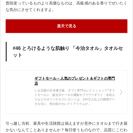
普段使っているものより高価なものは、高級感のある香りでぜいたく
な気分にさせてくれますよ。
楽天で見る
#46 とろけるような肌触り 「今治タオル」タオルセ
ット
ギフトモール – 人気のプレゼント＆ギフトの専門
店
いま話題の日本最大級、ギフト専門セレクトショップ｢ギフ
トモール｣♪ 誕生日ケーキの通販やフラワーギフト・名前入
りなどのオリジナルプレゼントは、100万人以上の購買デー
タを元に、売れ筋のセレクトアイテムが…
引っ越し当初、家具や生活雑貨は揃えますが意外にタオルまで行き届
かないなんてことありませんか？毎日使うものなので、品質にこだわ