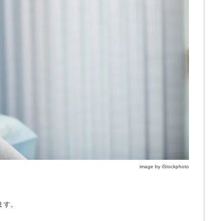
image by iStockphoto
ます。