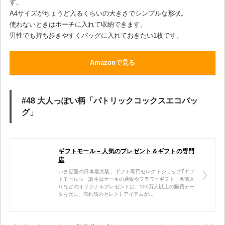
す。
A4サイズがちょうど入るくらいの大きさでシンプルな形状。
使わないときはポーチに入れて収納できます。
男性でも持ち歩きやすくバッグに入れておきたい1枚です。
Amazonで見る
#48 大人っぽい柄「パトリックコックスエコバッ
グ」
ギフトモール – 人気のプレゼント＆ギフトの専門
店
いま話題の日本最大級、ギフト専門セレクトショップ｢ギフ
トモール｣♪ 誕生日ケーキの通販やフラワーギフト・名前入
りなどのオリジナルプレゼントは、100万人以上の購買デー
タを元に、売れ筋のセレクトアイテムが…