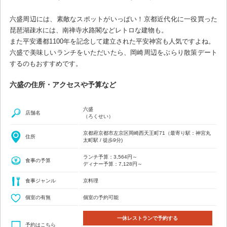
六盛周辺には、素敵なスポットがいっぱい！京都近代化に一役買った
琵琶湖疎水には、南禅寺水路閣などレトロな建物も。
また平安遷都1100年を記念して建立された平安神宮も人気ですよね。
六盛で美味しいランチをいただいたら、岡崎周辺をぶらり散策デート
するのもおすすめです。
六盛の住所・アクセスや予算など
六盛
店舗名
（ろくせい）
京都府京都市左京区岡崎西天王町71（最寄り駅：神宮丸
住所
太町駅 / 徒歩9分)
ランチ予算：3,564円～
食事の予算
ディナー予算：7,128円～
食事ジャンル
京料理
個室の有無
個室の予約可能
一休レストランで予約する
予約はこちら