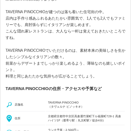
TAVERNA PINOCCHIOが建つのは落ち着いた住宅街の中。
店内は手作り感あふれるあたたかい雰囲気で、1人でも2人でもファミ
リーでも、肩肘張らずにイタリアンが楽しめます。
こんな隠れ家レストランは、大人なら一軒は覚えておきたいところで
すね。
TAVERNA PINOCCHIOでいただけるのは、素材本来の美味しさを生か
したシンプルなイタリアンの数々。
前菜からデザートまでしっかり楽しめるよう、薄味なのも嬉しいポイ
ント。
料理と同じあたたかな気持ちが広がることでしょう。
TAVERNA PINOCCHIOの住所・アクセスや予算など
TAVERNA PINOCCHIO
店舗名
（タヴェルナ ピノッキオ）
京都府京都市中京区高倉通竹屋町下ル福屋町728-1 高倉
住所
ハイツ1F（最寄り駅：丸太町駅 / 徒歩4分)
ランチ予算：2,500円～