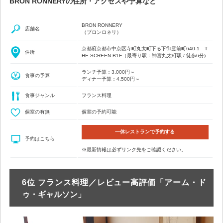
BRON RONNERYの住所・アクセスや予算など
BRON RONNERY
店舗名
（ブロンロネリ）
京都府京都市中京区寺町丸太町下る下御霊前町640-1 T
住所
HE SCREEN B1F（最寄り駅：神宮丸太町駅 / 徒歩6分)
ランチ予算：3,000円～
食事の予算
ディナー予算：4,500円～
食事ジャンル
フランス料理
個室の有無
個室の予約可能
一休レストランで予約する
予約はこちら
※最新情報は必ずリンク先をご確認ください。
6位 フランス料理／レビュー高評価「アーム・ド
ゥ・ギャルソン」