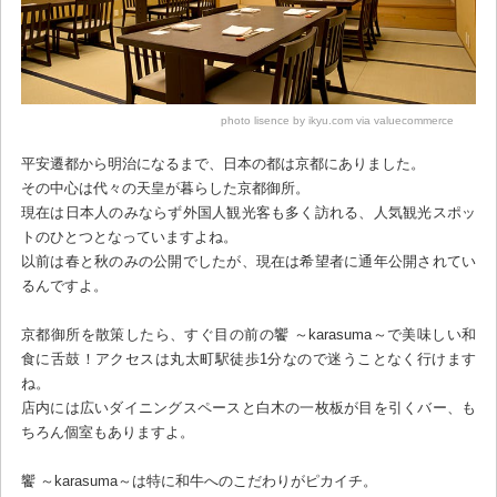
photo lisence by ikyu.com via valuecommerce
平安遷都から明治になるまで、日本の都は京都にありました。
その中心は代々の天皇が暮らした京都御所。
現在は日本人のみならず外国人観光客も多く訪れる、人気観光スポッ
トのひとつとなっていますよね。
以前は春と秋のみの公開でしたが、現在は希望者に通年公開されてい
るんですよ。
京都御所を散策したら、すぐ目の前の饗 ～karasuma～で美味しい和
食に舌鼓！アクセスは丸太町駅徒歩1分なので迷うことなく行けます
ね。
店内には広いダイニングスペースと白木の一枚板が目を引くバー、も
ちろん個室もありますよ。
饗 ～karasuma～は特に和牛へのこだわりがピカイチ。