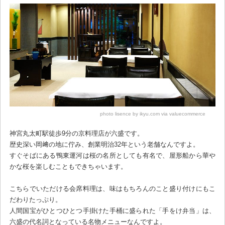
photo lisence by ikyu.com via valuecommerce
神宮丸太町駅徒歩9分の京料理店が六盛です。
歴史深い岡﨑の地に佇み、創業明治32年という老舗なんですよ。
すぐそばにある鴨東運河は桜の名所としても有名で、屋形船から華や
かな桜を楽しむこともできちゃいます。
こちらでいただける会席料理は、味はもちろんのこと盛り付けにもこ
だわりたっぷり。
人間国宝がひとつひとつ手掛けた手桶に盛られた「手をけ弁当」は、
六盛の代名詞となっている名物メニューなんですよ。