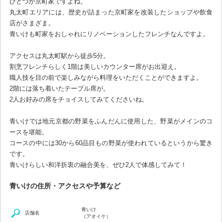
ひとつが京町家ですよね。
丸太町エリアには、歴史が詰まった京町家を改装したショップや飲食
店がさまざま。
青いけも町家をおしゃれにリノベーションしたフレンチなんですよ。
アクセスは丸太町駅から徒歩5分。
割烹フレンチらしく1階は美しいカウンター席がお出迎え。
職人技を目の前で楽しみながら料理をいただくことができますよ。
2階には落ち着いたテーブル席が。
2人お好みの席をチョイスしてみてくださいね。
青いけでは地元京都の野菜をふんだんに使用した、野菜がメインのコ
ースを堪能。
コースの中には30から60品目もの野菜が使われているというから驚き
です。
青いけらしい和洋折衷の融合美を、ぜひ2人で体感してみて！
青いけの住所・アクセスや予算など
青いけ
店舗名
（アオイケ）