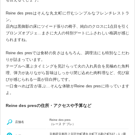
Reine des presはそんな丸太町に佇むシンプルなフレンチレストラ
ン。
店内は黒御影の床にツイード張りの椅子、純白のクロスに1点目を引く
ブロンズオブジェ…まさに大人の特別デートにふさわしい格調が感じ
られますね。
Reine des presでは食材の良さはもちろん、調理法にも特別なこだわ
りが詰まっています。
テーブルへ運ぶタイミングを見計らって火の入れ具合を見極めた魚料
理、弾力がありながら旨味はしっかり閉じ込めた肉料理など、侘び寂
びが感じられる一皿が目白押しです。
一口食べれば舌が喜ぶ…そんな体験がReine des presに待っています
よ。
Reine des presの住所・アクセスや予算など
Reine des pres
店舗名
（レーヌ デ プレ）
京都府京都市上京区中町通丸太町下る駒之町537－1（最