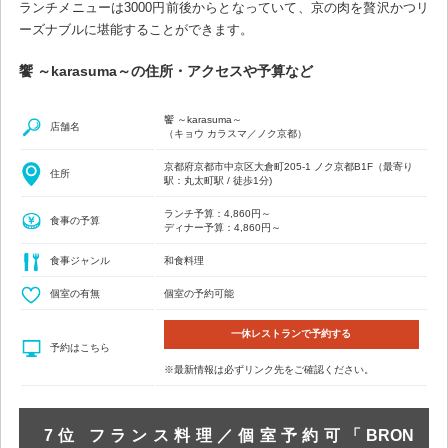
ランチメニューは3000円前後からとなっていて、京の肉を贅沢かつリ
ーズナブルに堪能することができます。
饗 ～karasuma～の住所・アクセスや予算など
饗 ～karasuma～
店舗名
（キョウ カラスマ／ノク京都）
京都府京都市中京区大倉町205-1 ノク京都B1F（最寄り
住所
駅：丸太町駅 / 徒歩1分)
ランチ予算：4,860円～
食事の予算
ディナー予算：4,860円～
食事ジャンル
和食料理
個室の有無
個室の予約可能
一休レストランで予約する
予約はこちら
※最新情報は必ずリンク先をご確認ください。
7位 フランス料理／個室予約可「BRON