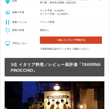
住所
寄り駅：神宮丸太町駅 / 徒歩3分)
ランチ予算：6,440円～
食事の予算
ディナー予算：12,000円～
食事ジャンル
フランス料理
個室の有無
個室なし
一休レストランで予約する
予約はこちら
※最新情報は必ずリンク先をご確認ください。
3位 イタリア料理／レビュー高評価「TAVERNA
PINOCCHIO」