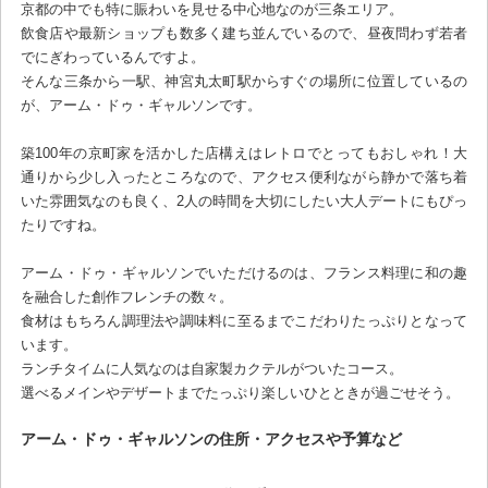
京都の中でも特に賑わいを見せる中心地なのが三条エリア。
飲食店や最新ショップも数多く建ち並んでいるので、昼夜問わず若者
でにぎわっているんですよ。
そんな三条から一駅、神宮丸太町駅からすぐの場所に位置しているの
が、アーム・ドゥ・ギャルソンです。
築100年の京町家を活かした店構えはレトロでとってもおしゃれ！大
通りから少し入ったところなので、アクセス便利ながら静かで落ち着
いた雰囲気なのも良く、2人の時間を大切にしたい大人デートにもぴっ
たりですね。
アーム・ドゥ・ギャルソンでいただけるのは、フランス料理に和の趣
を融合した創作フレンチの数々。
食材はもちろん調理法や調味料に至るまでこだわりたっぷりとなって
います。
ランチタイムに人気なのは自家製カクテルがついたコース。
選べるメインやデザートまでたっぷり楽しいひとときが過ごせそう。
アーム・ドゥ・ギャルソンの住所・アクセスや予算など