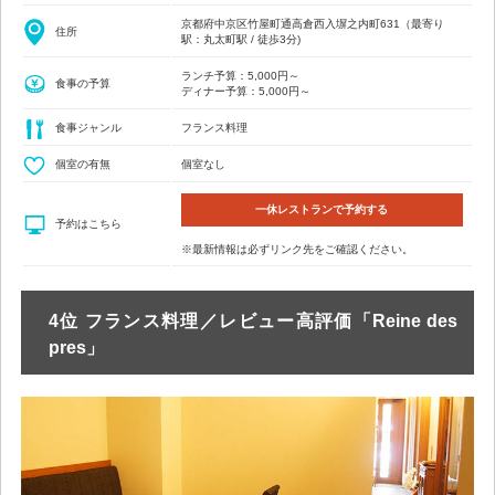
京都府中京区竹屋町通高倉西入塀之内町631（最寄り
住所
駅：丸太町駅 / 徒歩3分)
ランチ予算：5,000円～
食事の予算
ディナー予算：5,000円～
食事ジャンル
フランス料理
個室の有無
個室なし
一休レストランで予約する
予約はこちら
※最新情報は必ずリンク先をご確認ください。
4位 フランス料理／レビュー高評価「Reine des
pres」