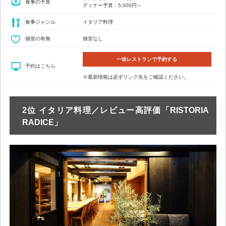
食事の予算
ディナー予算：5,000円～
食事ジャンル
イタリア料理
個室の有無
個室なし
一休レストランで予約する
予約はこちら
※最新情報は必ずリンク先をご確認ください。
2位 イタリア料理／レビュー高評価「RISTORIA
RADICE」