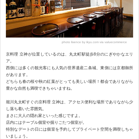
photo lisence by ikyu.com via valuecommerce
京料理 立神が位置しているのは、丸太町駅徒歩8分のにぎやかなエリ
ア。
西側には多くの観光客にも人気の世界遺産二条城、東側には京都御所
があります。
どちらも春の桜や秋の紅葉がとっても美しい場所！都会でありながら
豊かな自然も満喫できちゃいますね。
堀川丸太町すぐの京料理 立神は、アクセス便利な場所でありながら少
し落ち着いた雰囲気。
まさに大人の隠れ家といった感じですよ。
店内にはテーブル個室や掘りごたつ個室が。
特別なデートの日には個室を予約してプライベート空間を満喫しちゃ
いましょう。