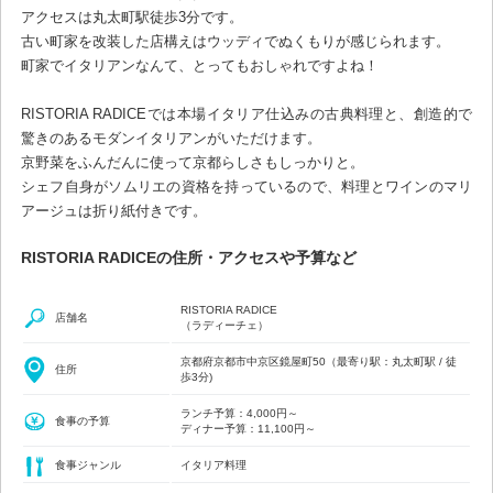
アクセスは丸太町駅徒歩3分です。
古い町家を改装した店構えはウッディでぬくもりが感じられます。
町家でイタリアンなんて、とってもおしゃれですよね！
RISTORIA RADICEでは本場イタリア仕込みの古典料理と、創造的で
驚きのあるモダンイタリアンがいただけます。
京野菜をふんだんに使って京都らしさもしっかりと。
シェフ自身がソムリエの資格を持っているので、料理とワインのマリ
アージュは折り紙付きです。
RISTORIA RADICEの住所・アクセスや予算など
RISTORIA RADICE
店舗名
（ラディーチェ）
京都府京都市中京区鏡屋町50（最寄り駅：丸太町駅 / 徒
住所
歩3分)
ランチ予算：4,000円～
食事の予算
ディナー予算：11,100円～
食事ジャンル
イタリア料理