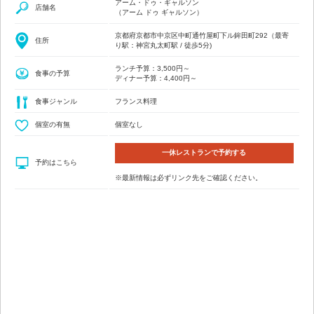
アーム・ドゥ・ギャルソン
店舗名
（アーム ドゥ ギャルソン）
京都府京都市中京区中町通竹屋町下ル鉾田町292（最寄
住所
り駅：神宮丸太町駅 / 徒歩5分)
ランチ予算：3,500円～
食事の予算
ディナー予算：4,400円～
食事ジャンル
フランス料理
個室の有無
個室なし
一休レストランで予約する
予約はこちら
※最新情報は必ずリンク先をご確認ください。