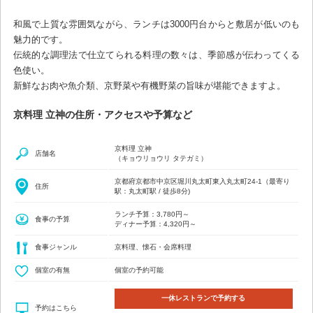
和風で上質な雰囲気ながら、ランチは3000円台からと敷居が低いのも
魅力的です。
伝統的な調理法で仕立てられる料理の数々は、季節感が伝わってくる
色使い。
新鮮なお肉や魚介類、京野菜や有機野菜の旨味が堪能できますよ。
京料理 立神の住所・アクセスや予算など
京料理 立神
店舗名
（キョウリョウリ タテガミ）
京都府京都市中京区堀川丸太町東入丸太町24-1（最寄り
住所
駅：丸太町駅 / 徒歩8分)
ランチ予算：3,780円～
食事の予算
ディナー予算：4,320円～
食事ジャンル
京料理、懐石・会席料理
個室の有無
個室の予約可能
一休レストランで予約する
予約はこちら