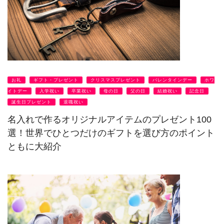
お礼
ギフト・プレゼント
クリスマスプレゼント
バレンタインデー
ホワ
イトデー
入学祝い
卒業祝い
母の日
父の日
結婚祝い
記念日
誕生日プレゼント
退職祝い
名入れで作るオリジナルアイテムのプレゼント100
選！世界でひとつだけのギフトを選び方のポイント
ともに大紹介