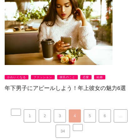
かわいくなる
ファッション
彼氏のこと
恋愛
結婚
年下男子にアピールしよう！年上彼女の魅力6選
1
2
3
4
5
6
…
34