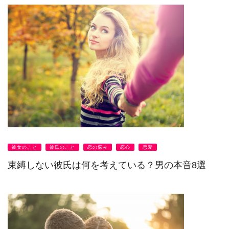
彼女のこと
彼氏のこと
恋の悩み
恋心
恋愛
束縛しない彼氏は何を考えている？男の本音8選