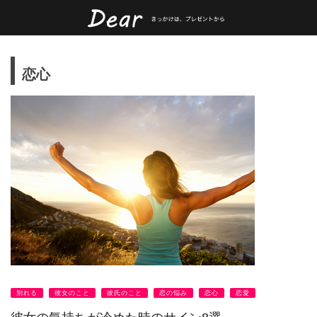
恋心
別れる
彼女のこと
彼氏のこと
恋の悩み
恋心
恋愛