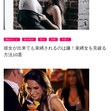
彼女のこと
恋の悩み
恋心
恋愛
片思い
彼女が出来ても束縛されるのは嫌！束縛女を見破る
方法10選