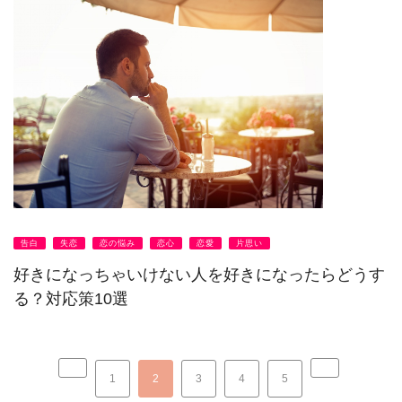
告白
失恋
恋の悩み
恋心
恋愛
片思い
好きになっちゃいけない人を好きになったらどうす
る？対応策10選
1
2
3
4
5