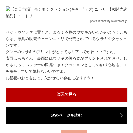
photo license by rakuten.co.jp
ベッドやソファに置くと、まるで本物のウサギがいるかのよう！こち
らは、家具の販売チェーンニトリで発売されているウサギのクッショ
ンです。
グレーのウサギのプリントがとってもリアルでかわいいですね。
表面はもちろん、裏面にはウサギの後ろ姿がプリントされており、し
かも丸っこいファーの尻尾つき！クッションとしての触り心地も、モ
チモチしていて気持ちいいですよ。
お昼寝のおともには、欠かせない存在になりそう！
楽天で見る
次のページを読む