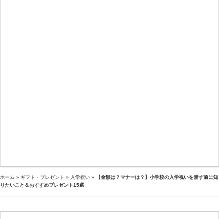
ホーム
»
ギフト・プレゼント
»
入学祝い
»
【金額は？マナーは？】小学校の入学祝いを渡す前に知
りたいこと＆おすすめプレゼント15選