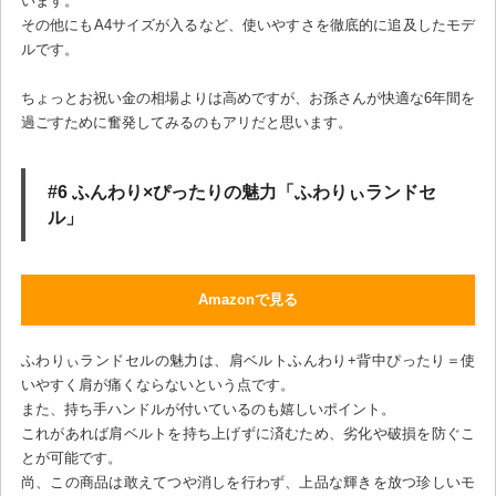
います。
その他にもA4サイズが入るなど、使いやすさを徹底的に追及したモデ
ルです。
ちょっとお祝い金の相場よりは高めですが、お孫さんが快適な6年間を
過ごすために奮発してみるのもアリだと思います。
#6 ふんわり×ぴったりの魅力「ふわりぃランドセ
ル」
Amazonで見る
ふわりぃランドセルの魅力は、肩ベルトふんわり+背中ぴったり＝使
いやすく肩が痛くならないという点です。
また、持ち手ハンドルが付いているのも嬉しいポイント。
これがあれば肩ベルトを持ち上げずに済むため、劣化や破損を防ぐこ
とが可能です。
尚、この商品は敢えてつや消しを行わず、上品な輝きを放つ珍しいモ