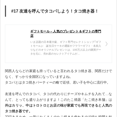
#17 友達を呼んでタコパしよう！タコ焼き器！
ギフトモール – 人気のプレゼント＆ギフトの専門
店
いま話題の日本最大級、ギフト専門セレクトショップ｢ギフ
トモール｣♪ 誕生日ケーキの通販やフラワーギフト・名前入
りなどのオリジナルプレゼントは、100万人以上の購買デー
タを元に、売れ筋のセレクトアイテムが…
関西人ならどの家庭も持っていると言われるタコ焼き器、関西だけで
なく、すっかり全国区になっていますよね。
タコパとはタコ焼きパーティーの略で近頃、若い子を中心に流行中。
友達を呼んでのタコパ、タコの代わりにチーズやキムチを入れて…な
んて、とっても盛り上がりますよ！このたこ焼器「たこ焼き本舗」は
外はカリッ、中はトロトロとお店の味が家庭でも再現できると人気の
タコ焼き器です。
22穴あるため、一気にたくさんのたこ焼きを作れるので待ち時間も短