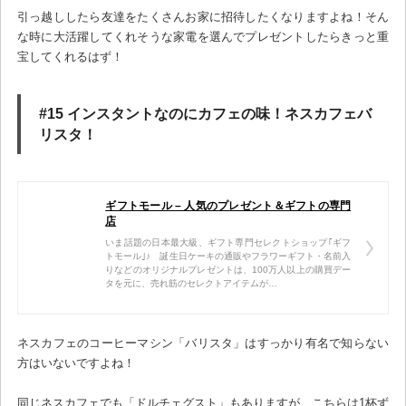
引っ越ししたら友達をたくさんお家に招待したくなりますよね！そん
な時に大活躍してくれそうな家電を選んでプレゼントしたらきっと重
宝してくれるはず！
#15 インスタントなのにカフェの味！ネスカフェバ
リスタ！
ギフトモール – 人気のプレゼント＆ギフトの専門
店
いま話題の日本最大級、ギフト専門セレクトショップ｢ギフ
トモール｣♪ 誕生日ケーキの通販やフラワーギフト・名前入
りなどのオリジナルプレゼントは、100万人以上の購買デー
タを元に、売れ筋のセレクトアイテムが…
ネスカフェのコーヒーマシン「バリスタ」はすっかり有名で知らない
方はいないですよね！
同じネスカフェでも「ドルチェグスト」もありますが、こちらは1杯ず