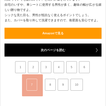
自宅のいすや、車シートに使用する男性が多く、趣味の幅が広がる嬉
しい贈り物ですよ。
シックな見た目も、男性が抵抗なく使えるポイントでしょう。
また、カバーを取り外して洗濯できますので、衛星面も安心ですよ。
Amazonで見る
次のページを読む
1
2
3
4
5
6
7
8
9
10