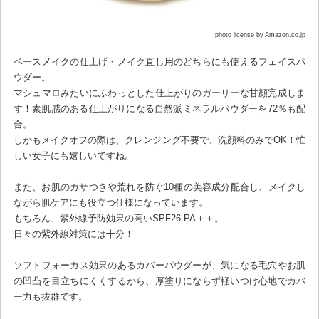
photo license by Amazon.co.jp
ベースメイクの仕上げ・メイク直し用のどちらにも使えるフェイスパ
ウダー。
マシュマロみたいにふわっとした仕上がりのガーリーな甘顔完成しま
す！素肌感のある仕上がりになる自然派ミネラルパウダーを72％も配
合。
しかもメイクオフの際は、クレンジング不要で、洗顔料のみでOK！忙
しい女子にも嬉しいですね。
また、お肌のカサつきや荒れを防ぐ10種の美容成分配合し、メイクし
ながら肌ケアにも役立つ仕様になっています。
もちろん、紫外線予防効果の高いSPF26 PA＋＋。
日々の紫外線対策には十分！
ソフトフォーカス効果のあるカバーパウダーが、気になる毛穴やお肌
の凹凸を目立ちにくくするから、厚塗りにならず軽いつけ心地でカバ
ー力も抜群です。