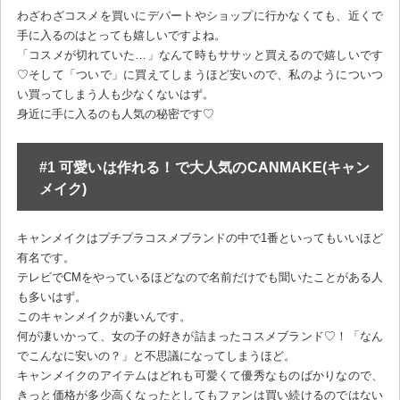
わざわざコスメを買いにデパートやショップに行かなくても、近くで
手に入るのはとっても嬉しいですよね。
「コスメが切れていた…」なんて時もササッと買えるので嬉しいです
♡そして「ついで」に買えてしまうほど安いので、私のようについつ
い買ってしまう人も少なくないはず。
身近に手に入るのも人気の秘密です♡
#1 可愛いは作れる！で大人気のCANMAKE(キャン
メイク)
キャンメイクはプチプラコスメブランドの中で1番といってもいいほど
有名です。
テレビでCMをやっているほどなので名前だけでも聞いたことがある人
も多いはず。
このキャンメイクが凄いんです。
何が凄いかって、女の子の好きが詰まったコスメブランド♡！「なん
でこんなに安いの？」と不思議になってしまうほど。
キャンメイクのアイテムはどれも可愛くて優秀なものばかりなので、
きっと価格が多少高くなったとしてもファンは買い続けるのではない