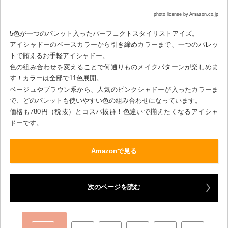
photo license by Amazon.co.jp
5色が一つのパレット入ったパーフェクトスタイリストアイズ。
アイシャドーのベースカラーから引き締めカラーまで、一つのパレッ
トで賄えるお手軽アイシャドー。
色の組み合わせを変えることで何通りものメイクパターンが楽しめま
す！カラーは全部で11色展開。
ベージュやブラウン系から、人気のピンクシャドーが入ったカラーま
で、どのパレットも使いやすい色の組み合わせになっています。
価格も780円（税抜）とコスパ抜群！色違いで揃えたくなるアイシャ
ドーです。
Amazonで見る
次のページを読む