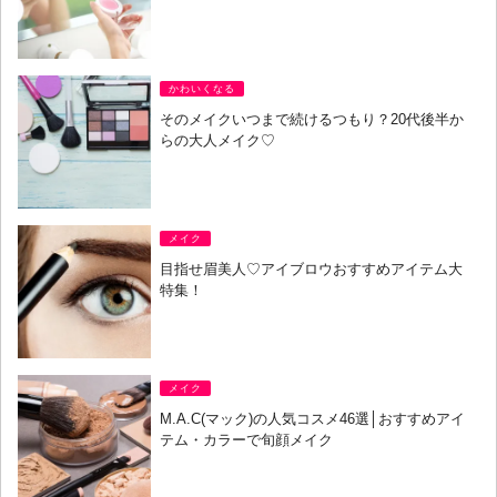
かわいくなる
そのメイクいつまで続けるつもり？20代後半か
らの大人メイク♡
メイク
目指せ眉美人♡アイブロウおすすめアイテム大
特集！
メイク
M.A.C(マック)の人気コスメ46選│おすすめアイ
テム・カラーで旬顔メイク