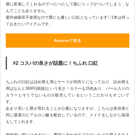
唇に密着してくれるのでべたべたして髪にリップがついてしまう…な
んてこともありません。
紫外線吸収不使用なので唇にも優しい口紅となっています♡1本は持っ
ておきたいアイテムです。
Amazonで見る
#2 コスパの良さが話題に！ちふれ 口紅
ちふれの口紅は詰め替え用とケースが別売りになっており、詰め替え
用はなんと300円(税抜)という安さ！カラーも15色あり、パール入りの
カラーとそうでないものが販売しているというこだわりもすごいで
す。
あまり安いと唇が荒れることが心配になりますが、こちらは美容液と
同じ濃度のヒアルロン酸を配合しているので、メイクをしながら保湿
もしてくれます。
普段使い用にはモチロン、季節に合わせてブラウンなどを購入する人