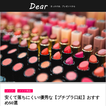
メイク
メイク用品
安くて落ちにくい!優秀な【プチプラ口紅】おすす
め50選