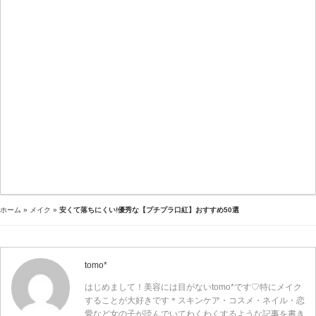
ホーム
»
メイク
»
安くて落ちにくい!優秀な【プチプラ口紅】おすすめ50選
tomo*
はじめまして！美容には目がないtomo*です♡特にメイク
することが大好きです＊スキンケア・コスメ・ネイル・恋
愛など女の子が読んでいてわくわくするような記事を書き