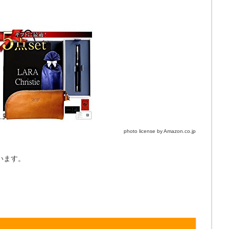
photo license by Amazon.co.jp
います。
。