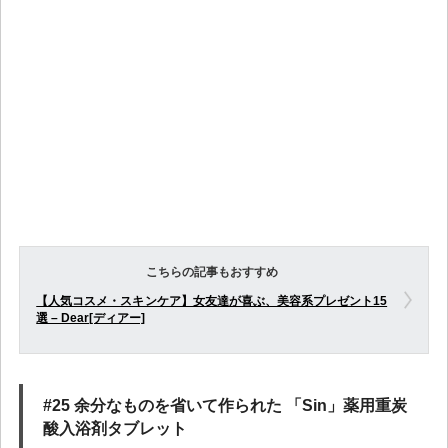
こちらの記事もおすすめ
【人気コスメ・スキンケア】女友達が喜ぶ、美容系プレゼント15
選 – Dear[ディアー]
#25 余分なものを省いて作られた 「Sin」薬用重炭
酸入浴剤タブレット