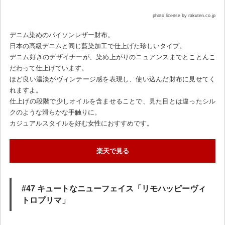
photo license by rakuten.co.jp
デニム染めのパイソンレザー財布。
日本の高級デニムと同じ藍染加工で仕上げた珍しいタイプ。
デニム好きのデザイナーが、染め上がりのニュアンスまでとことんこ
だわって仕上げています。
ほど良い濃淡がヴィンテージ感を表現し、使い込んだ財布に見せてく
れますよ。
仕上げの段階で少しオイルを含ませることで、見た目とは違ったシル
クのような滑らかな手触りに。
カジュアルスタイルを好む女性におすすめです。
楽天で見る
#47 キュートなニューフェイス「リモハッピーヴィ
トロプリマ」