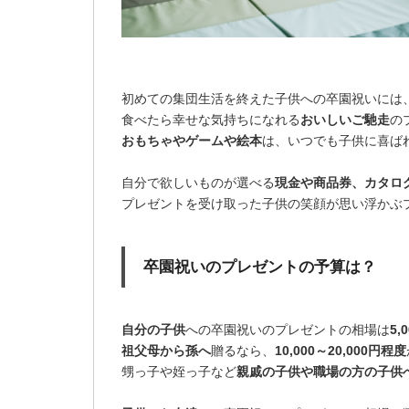
初めての集団生活を終えた子供への卒園祝いには
食べたら幸せな気持ちになれる
おいしいご馳走
の
おもちゃやゲームや絵本
は、いつでも子供に喜ば
自分で欲しいものが選べる
現金や商品券、カタロ
プレゼントを受け取った子供の笑顔が思い浮かぶ
卒園祝いのプレゼントの予算は？
自分の子供
への卒園祝いのプレゼントの相場は
5,
祖父母から孫へ
贈るなら、
10,000～20,000円程度
甥っ子や姪っ子など
親戚の子供や職場の方の子供