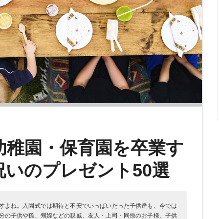
幼稚園・保育園を卒業す
いのプレゼント50選
すよね。入園式では期待と不安でいっぱいだった子供達も、今では
分の子供や孫、甥姪などの親戚、友人・上司・同僚のお子様、子供