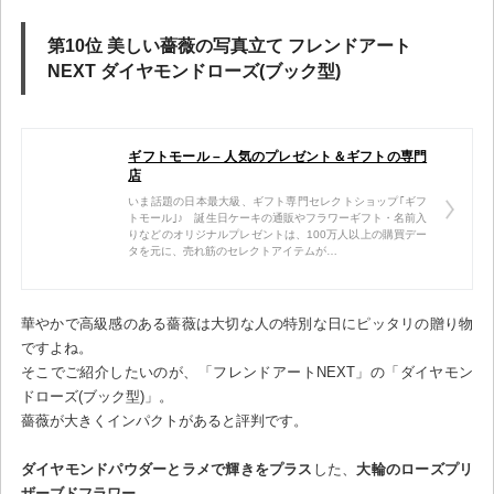
第10位 美しい薔薇の写真立て フレンドアート
NEXT ダイヤモンドローズ(ブック型)
ギフトモール – 人気のプレゼント＆ギフトの専門
店
いま話題の日本最大級、ギフト専門セレクトショップ｢ギフ
トモール｣♪ 誕生日ケーキの通販やフラワーギフト・名前入
りなどのオリジナルプレゼントは、100万人以上の購買デー
タを元に、売れ筋のセレクトアイテムが…
華やかで高級感のある薔薇は大切な人の特別な日にピッタリの贈り物
ですよね。
そこでご紹介したいのが、「フレンドアートNEXT」の「ダイヤモン
ドローズ(ブック型)」。
薔薇が大きくインパクトがあると評判です。
ダイヤモンドパウダーとラメで輝きをプラス
した、
大輪のローズプリ
ザーブドフラワー
。