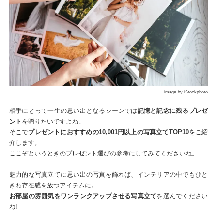
image by iStockphoto
相手にとって一生の思い出となるシーンでは
記憶と記念に残るプレゼ
ント
を贈りたいですよね。
そこで
プレゼントにおすすめの10,001円以上の写真立てTOP10
をご紹
介します。
ここぞというときのプレゼント選びの参考にしてみてくださいね。
魅力的な写真立てに思い出の写真を飾れば、インテリアの中でもひと
きわ存在感を放つアイテムに。
お部屋の雰囲気をワンランクアップさせる写真立て
を選んでください
ね!