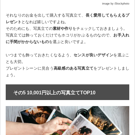
image by iStockphoto
それなりのお金を出して購入する写真立て、
長く愛用してもらえるプ
レゼント
となれば嬉しいですよね。
そのためにも、写真立ての
素材や作り
をチェックしておきましょう。
写真立ては飾っておくだけでもホコリがかぶるものなので、
お手入れ
に手間がかからないもの
を選ぶと良いですよ。
いつまでも飾っておきたくなるよう、
センスが良いデザイン
を選ぶこ
とも大切。
プレゼントシーンに見合う
高級感のある写真立て
をプレゼントしまし
ょう。
その5 10,001円以上の写真立てTOP10