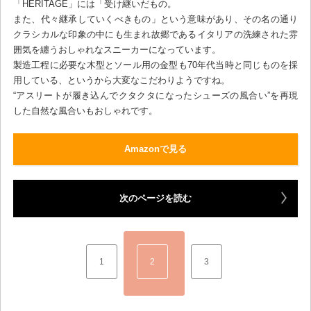
「HERITAGE」には「受け継いだもの。
また、代々継承していくべきもの」という意味があり、その名の通り
クラシカルな印象の中にも生まれ故郷であるイタリアの洗練された雰
囲気を纏うおしゃれなスニーカーになっています。
製造工程に必要な木型とソール用の金型も70年代当時と同じものを採
用している、というから大変なこだわりようですね。
“アスリートが履き込んでクタクタになったシューズの風合い”を再現
した自然な風合いもおしゃれです。
Amazonで見る
次のページを読む
1
2
3