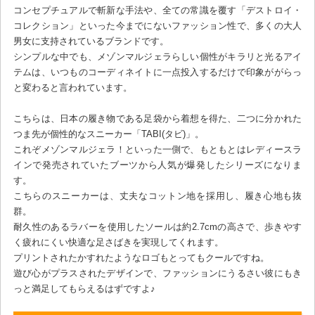
コンセプチュアルで斬新な手法や、全ての常識を覆す「デストロイ・
コレクション」といった今までにないファッション性で、多くの大人
男女に支持されているブランドです。
シンプルな中でも、メゾンマルジェラらしい個性がキラリと光るアイ
テムは、いつものコーディネイトに一点投入するだけで印象ががらっ
と変わると言われています。
こちらは、日本の履き物である足袋から着想を得た、二つに分かれた
つま先が個性的なスニーカー「TABI(タビ)」。
これぞメゾンマルジェラ！といった一側で、もともとはレディースラ
インで発売されていたブーツから人気が爆発したシリーズになりま
す。
こちらのスニーカーは、丈夫なコットン地を採用し、履き心地も抜
群。
耐久性のあるラバーを使用したソールは約2.7cmの高さで、歩きやす
く疲れにくい快適な足さばきを実現してくれます。
プリントされたかすれたようなロゴもとってもクールですね。
遊び心がプラスされたデザインで、ファッションにうるさい彼にもき
っと満足してもらえるはずですよ♪