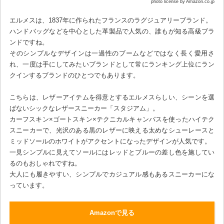
photo license by Amazon.co.jp
エルメスは、1837年に作られたフランスのラグジュアリーブランド。
ハンドバッグなどを中心とした革製品で人気の、誰もが知る高級ブラ
ンドですね。
そのシンプルなデザインは一過性のブームなどではなく長く愛用さ
れ、一度は手にしてみたいブランドとして常にランキング上位にラン
クインするブランドのひとつでもあります。
こちらは、レザーアイテムを得意とするエルメスらしい、シーンを選
ばないシックなレザースニーカー「スタジアム」。
カーフスキン×ゴートスキン×テクニカルキャンバスを使ったハイテク
スニーカーで、光沢のある黒のレザーに映える太めなシューレースと
ミッドソールのホワイトがアクセントになったデザインが人気です。
一見シンプルに見えてソールにはレッドとブルーの差し色を施してい
るのもおしゃれですね。
大人にも履きやすい、シンプルでカジュアル感もあるスニーカーにな
っています。
Amazonで見る